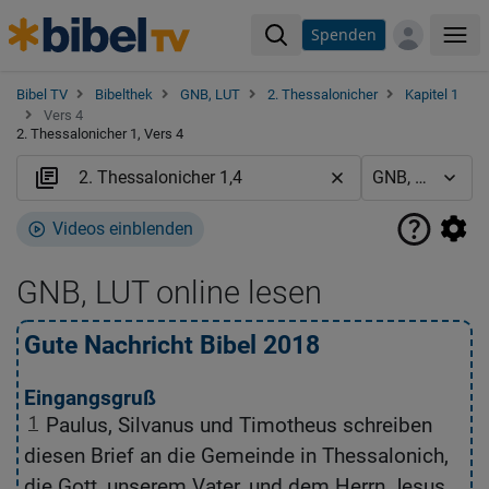
Spenden
Me
Bibel TV
Bibelthek
GNB, LUT
2. Thessalonicher
Kapitel 1
Vers 4
2. Thessalonicher 1, Vers 4
Videos einblenden
GNB, LUT online lesen
Gute Nachricht Bibel 2018
L
Eingangsgruß
1
Paulus, Silvanus und Timotheus schreiben
1
diesen Brief an die Gemeinde in Thessalonich,
G
die Gott, unserem Vater, und dem Herrn Jesus
V