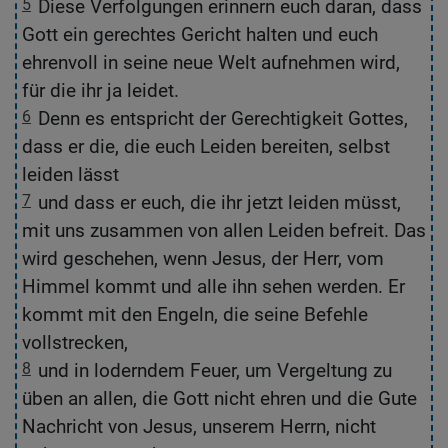
5
Diese Verfolgungen erinnern euch daran, dass
5
Gott ein gerechtes Gericht halten und euch
ri
ehrenvoll in seine neue Welt aufnehmen wird,
Re
für die ihr ja leidet.
6
Denn es entspricht der Gerechtigkeit Gottes,
6
dass er die, die euch Leiden bereiten, selbst
ve
leiden lässt
7
und dass er euch, die ihr jetzt leiden müsst,
7
mit uns zusammen von allen Leiden befreit. Das
z
wird geschehen, wenn Jesus, der Herr, vom
o
Himmel kommt und alle ihn sehen werden. Er
s
kommt mit den Engeln, die seine Befehle
vollstrecken,
8
und in loderndem Feuer, um Vergeltung zu
8
üben an allen, die Gott nicht ehren und die Gute
üb
Nachricht von Jesus, unserem Herrn, nicht
n