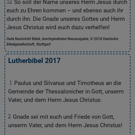
12
So soll der Name unseres Herrn Jesus durch
1
euch zu Ehren kommen – und ebenso auch ihr
u
durch ihn. Die Gnade unseres Gottes und Herrn
G
Jesus Christus wird euch dazu verhelfen!
Ch
Gute Nachricht Bibel, durchgesehene Neuausgabe, © 2018 Deutsche
Die
Bibelgesellschaft, Stuttgart
Deu
Lutherbibel 2017
1
Paulus und Silvanus und Timotheus an die
,
Gemeinde der Thessalonicher in Gott, unserm
s
Vater, und dem Herrn Jesus Christus:
2
Gnade sei mit euch und Friede von Gott,
unserm Vater, und dem Herrn Jesus Christus!