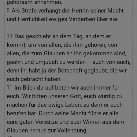
gehorsam annehmen.
H
9
Als Strafe verhängt der Herr in seiner Macht
9
und Herrlichkeit ewiges Verderben über sie.
v
he
10
Das geschieht an dem Tag, an dem er
1
kommt, um von allen, die ihm gehören, von
w
allen, die zum Glauben an ihn gekommen sind,
e
geehrt und umjubelt zu werden – auch von euch,
d
denn ihr habt ja der Botschaft geglaubt, die wir
g
euch gebracht haben.
11
Im Blick darauf beten wir auch immer für
1
euch. Wir bitten unseren Gott, euch würdig zu
d
machen für das ewige Leben, zu dem er euch
B
berufen hat. Durch seine Macht führe er alle
G
eure guten Vorsätze und euer Wirken aus dem
Glauben heraus zur Vollendung.