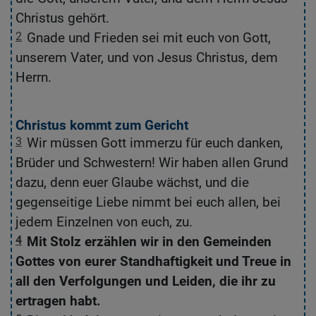
Christus gehört.
2
Gnade und Frieden sei mit euch von Gott,
2
unserem Vater, und von Jesus Christus, dem
u
Herrn.
D
Christus kommt zum Gericht
g
3
Wir müssen Gott immerzu für euch danken,
3
Brüder und Schwestern! Wir haben allen Grund
B
dazu, denn euer Glaube wächst, und die
e
gegenseitige Liebe nimmt bei euch allen, bei
L
jedem Einzelnen von euch, zu.
4
Mit Stolz erzählen wir in den Gemeinden
4
Gottes von eurer Standhaftigkeit und Treue in
G
all den Verfolgungen und Leiden, die ihr zu
e
ertragen habt.
B