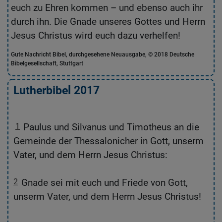
euch zu Ehren kommen – und ebenso auch ihr
u
durch ihn. Die Gnade unseres Gottes und Herrn
G
Jesus Christus wird euch dazu verhelfen!
Ch
Gute Nachricht Bibel, durchgesehene Neuausgabe, © 2018 Deutsche
Die
Bibelgesellschaft, Stuttgart
Deu
Lutherbibel 2017
1
Paulus und Silvanus und Timotheus an die
,
Gemeinde der Thessalonicher in Gott, unserm
s
Vater, und dem Herrn Jesus Christus:
2
Gnade sei mit euch und Friede von Gott,
unserm Vater, und dem Herrn Jesus Christus!