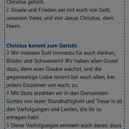
Christus gehört.
2
Gnade und Frieden sei mit euch von Gott,
2
unserem Vater, und von Jesus Christus, dem
u
Herrn.
D
Christus kommt zum Gericht
g
3
Wir müssen Gott immerzu für euch danken,
3
Brüder und Schwestern! Wir haben allen Grund
B
dazu, denn euer Glaube wächst, und die
e
gegenseitige Liebe nimmt bei euch allen, bei
L
jedem Einzelnen von euch, zu.
4
Mit Stolz erzählen wir in den Gemeinden
4
Gottes von eurer Standhaftigkeit und Treue in all
G
den Verfolgungen und Leiden, die ihr zu
e
ertragen habt.
Be
5
Diese Verfolgungen erinnern euch daran, dass
5