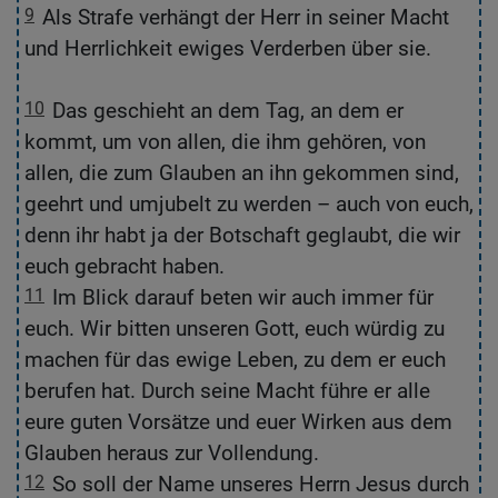
9
Als Strafe verhängt der Herr in seiner Macht
9
und Herrlichkeit ewiges Verderben über sie.
v
he
10
Das geschieht an dem Tag, an dem er
1
kommt, um von allen, die ihm gehören, von
w
allen, die zum Glauben an ihn gekommen sind,
e
geehrt und umjubelt zu werden – auch von euch,
d
denn ihr habt ja der Botschaft geglaubt, die wir
g
euch gebracht haben.
11
Im Blick darauf beten wir auch immer für
1
euch. Wir bitten unseren Gott, euch würdig zu
d
machen für das ewige Leben, zu dem er euch
B
berufen hat. Durch seine Macht führe er alle
G
eure guten Vorsätze und euer Wirken aus dem
Glauben heraus zur Vollendung.
12
So soll der Name unseres Herrn Jesus durch
1