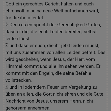
Gott ein gerechtes Gericht halten und euch
ri
ehrenvoll in seine neue Welt aufnehmen wird,
Re
für die ihr ja leidet.
6
Denn es entspricht der Gerechtigkeit Gottes,
6
dass er die, die euch Leiden bereiten, selbst
ve
leiden lässt
7
und dass er euch, die ihr jetzt leiden müsst,
7
mit uns zusammen von allen Leiden befreit. Das
z
wird geschehen, wenn Jesus, der Herr, vom
o
Himmel kommt und alle ihn sehen werden. Er
s
kommt mit den Engeln, die seine Befehle
vollstrecken,
8
und in loderndem Feuer, um Vergeltung zu
8
üben an allen, die Gott nicht ehren und die Gute
üb
Nachricht von Jesus, unserem Herrn, nicht
n
gehorsam annehmen.
H