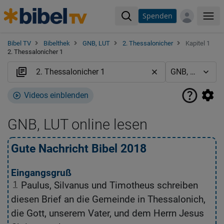
Spenden
Me
Bibel TV
Bibelthek
GNB, LUT
2. Thessalonicher
Kapitel 1
2. Thessalonicher 1
Videos einblenden
GNB, LUT online lesen
Gute Nachricht Bibel 2018
L
Eingangsgruß
1
Paulus, Silvanus und Timotheus schreiben
1
diesen Brief an die Gemeinde in Thessalonich,
G
die Gott, unserem Vater, und dem Herrn Jesus
V