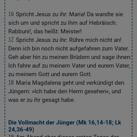
ch
16
Spricht Jesus zu ihr: Maria! Da wandte sie
sich um und spricht zu ihm auf Hebräisch:
Rabbuni!, das heißt: Meister!
17
Spricht Jesus zu ihr: Rühre mich nicht an!
Denn ich bin noch nicht aufgefahren zum Vater.
on
Geh aber hin zu meinen Brüdern und sage ihnen:
Ich fahre auf zu meinem Vater und eurem Vater,
‹«
zu meinem Gott und eurem Gott.
nd
18
Maria Magdalena geht und verkündigt den
nd
Jüngern: »Ich habe den Herrn gesehen«, und
was er zu ihr gesagt habe.
Die Vollmacht der Jünger (
Mk 16,14-18
;
Lk
24,36-49
)
19