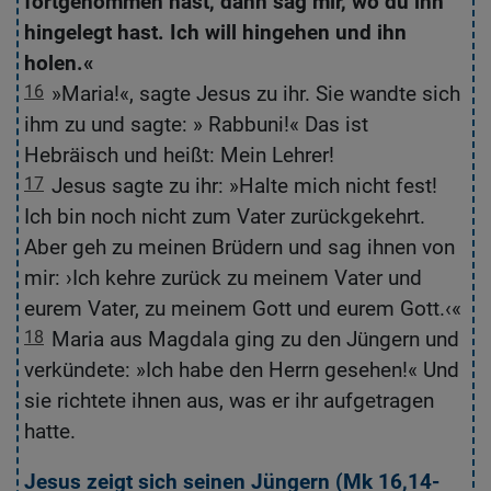
fortgenommen hast, dann sag mir, wo du ihn
w
hingelegt hast. Ich will hingehen und ihn
hi
holen.«
16
»Maria!«, sagte Jesus zu ihr. Sie wandte sich
1
ihm zu und sagte: » Rabbuni!« Das ist
s
Hebräisch und heißt: Mein Lehrer!
Ra
17
Jesus sagte zu ihr: »Halte mich nicht fest!
1
Ich bin noch nicht zum Vater zurückgekehrt.
D
Aber geh zu meinen Brüdern und sag ihnen von
G
mir: ›Ich kehre zurück zu meinem Vater und
I
eurem Vater, zu meinem Gott und eurem Gott.‹«
z
18
Maria aus Magdala ging zu den Jüngern und
1
verkündete: »Ich habe den Herrn gesehen!« Und
J
sie richtete ihnen aus, was er ihr aufgetragen
wa
hatte.
Jesus zeigt sich seinen Jüngern (
Mk 16,14-
D