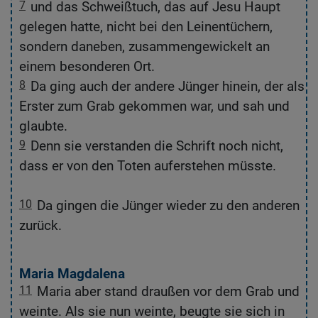
ht
7
und das Schweißtuch, das auf Jesu Haupt
gelegen hatte, nicht bei den Leinentüchern,
sondern daneben, zusammengewickelt an
einem besonderen Ort.
r
8
Da ging auch der andere Jünger hinein, der als
s
Erster zum Grab gekommen war, und sah und
glaubte.
9
Denn sie verstanden die Schrift noch nicht,
dass er von den Toten auferstehen müsste.
10
Da gingen die Jünger wieder zu den anderen
zurück.
9-
Maria Magdalena
nd
11
Maria aber stand draußen vor dem Grab und
e
weinte. Als sie nun weinte, beugte sie sich in