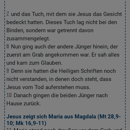
li
7
und das Tuch, mit dem sie Jesus das Gesicht
7
bedeckt hatten. Dieses Tuch lag nicht bei den
ge
Binden, sondern war getrennt davon
s
zusammengelegt.
e
8
Nun ging auch der andere Jünger hinein, der
8
zuerst am Grab angekommen war. Er sah alles
E
und kam zum Glauben.
gl
9
Denn sie hatten die Heiligen Schriften noch
9
nicht verstanden, in denen doch steht, dass
d
Jesus vom Tod auferstehen muss.
10
Danach gingen die beiden Jünger nach
1
Hause zurück.
z
Jesus zeigt sich Maria aus Magdala (
Mt 28,9-
10
;
Mk 16,9-11
)
M
11
1