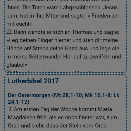
ihnen. Die Türen waren abgeschlossen. Jesus
K
kam, trat in ihre Mitte und sagte: » Frieden sei
wa
mit euch!«
Fr
27
Dann wandte er sich an Thomas und sagte:
2
»Leg deinen Finger hierher und sieh dir meine
F
Hände an! Streck deine Hand aus und lege sie
de
in meine Seitenwunde! Hör auf zu zweifeln und
se
glaube!«
28
Da antwortete Thomas: »Mein Herr und mein
2
Lutherbibel 2017
Gott!«
H
29
Jesus sagte zu ihm: »Du glaubst, weil du
2
1-
Der Ostermorgen (
Mt 28,1-10
;
Mk 16,1-8
;
Lk
mich gesehen hast. Freuen dürfen sich alle, die
ha
24,1-12
)
mich nicht sehen und trotzdem glauben!«
s
1
Am ersten Tag der Woche kommt Maria
Magdalena früh, als es noch finster war, zum
Der Zweck dieses Buches
Grab und sieht, dass der Stein vom Grab
30
Jesus tat vor den Augen seiner Jünger noch
3