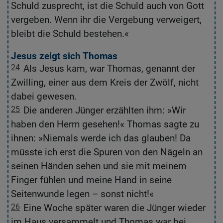
Schuld zusprecht, ist die Schuld auch von Gott
si
vergeben. Wenn ihr die Vergebung verweigert,
si
bleibt die Schuld bestehen.«
Jesus zeigt sich Thomas
T
24
Als Jesus kam, war Thomas, genannt der
2
Zwilling, einer aus dem Kreis der Zwölf, nicht
ge
dabei gewesen.
k
25
Die anderen Jünger erzählten ihm: »Wir
2
haben den Herrn gesehen!« Thomas sagte zu
h
ihnen: »Niemals werde ich das glauben! Da
i
müsste ich erst die Spuren von den Nägeln an
N
seinen Händen sehen und sie mit meinem
N
Finger fühlen und meine Hand in seine
ka
Seitenwunde legen – sonst nicht!«
26
Eine Woche später waren die Jünger wieder
2
im Haus versammelt und Thomas war bei
a