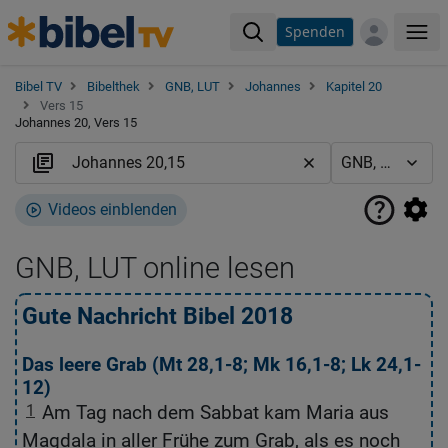
Spenden
Me
Bibel TV
Bibelthek
GNB, LUT
Johannes
Kapitel 20
Vers 15
Johannes 20, Vers 15
Videos einblenden
GNB, LUT online lesen
Gute Nachricht Bibel 2018
L
Das leere Grab (
Mt 28,1-8
;
Mk 16,1-8
;
Lk 24,1-
D
12
)
2
1
Am Tag nach dem Sabbat kam Maria aus
1
Magdala in aller Frühe zum Grab, als es noch
Ma