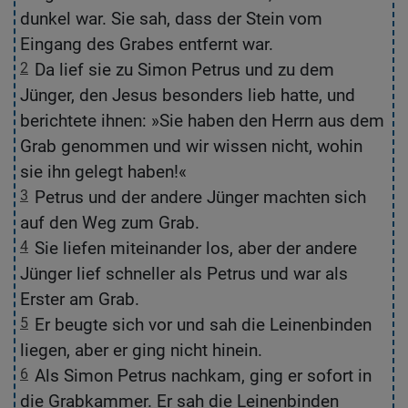
dunkel war. Sie sah, dass der Stein vom
G
Eingang des Grabes entfernt war.
w
2
Da lief sie zu Simon Petrus und zu dem
2
Jünger, den Jesus besonders lieb hatte, und
z
berichtete ihnen: »Sie haben den Herrn aus dem
sp
Grab genommen und wir wissen nicht, wohin
w
sie ihn gelegt haben!«
ni
3
Petrus und der andere Jünger machten sich
3
auf den Weg zum Grab.
h
4
Sie liefen miteinander los, aber der andere
4
Jünger lief schneller als Petrus und war als
an
Erster am Grab.
u
5
Er beugte sich vor und sah die Leinenbinden
5
liegen, aber er ging nicht hinein.
li
6
Als Simon Petrus nachkam, ging er sofort in
6
die Grabkammer. Er sah die Leinenbinden
hi