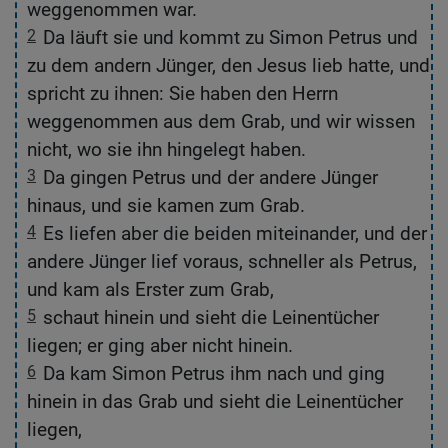
weggenommen war.
viele andere Wunderzeichen, die nicht in diesem
se
2
Da läuft sie und kommt zu Simon Petrus und
Buch stehen.
d
zu dem andern Jünger, den Jesus lieb hatte, und
31
Was aber in diesem Buch steht, wurde
3
dem
spricht zu ihnen: Sie haben den Herrn
aufgeschrieben, damit ihr festbleibt in dem
gl
weggenommen aus dem Grab, und wir wissen
Glauben, dass Jesus der versprochene Retter
Go
nicht, wo sie ihn hingelegt haben.
ist, der Sohn Gottes. Wenn ihr das tut, habt ihr
h
3
Da gingen Petrus und der andere Jünger
durch ihn das Leben.
hinaus, und sie kamen zum Grab.
Gute Nachricht Bibel, durchgesehene Neuausgabe, © 2018 Deutsche
Die
4
Es liefen aber die beiden miteinander, und der
Bibelgesellschaft, Stuttgart
Deu
andere Jünger lief voraus, schneller als Petrus,
und kam als Erster zum Grab,
n
5
schaut hinein und sieht die Leinentücher
liegen; er ging aber nicht hinein.
n
6
Da kam Simon Petrus ihm nach und ging
hinein in das Grab und sieht die Leinentücher
liegen,