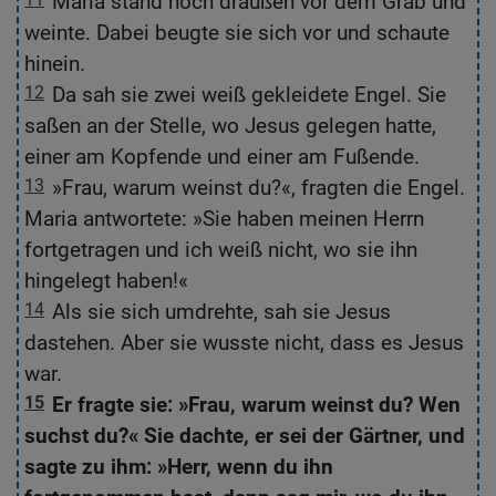
Maria stand noch draußen vor dem Grab und
weinte. Dabei beugte sie sich vor und schaute
we
hinein.
d
12
Da sah sie zwei weiß gekleidete Engel. Sie
1
saßen an der Stelle, wo Jesus gelegen hatte,
s
einer am Kopfende und einer am Fußende.
F
13
»Frau, warum weinst du?«, fragten die Engel.
1
Maria antwortete: »Sie haben meinen Herrn
du
fortgetragen und ich weiß nicht, wo sie ihn
H
hingelegt haben!«
si
14
Als sie sich umdrehte, sah sie Jesus
1
dastehen. Aber sie wusste nicht, dass es Jesus
u
war.
Je
15
Er fragte sie: »Frau, warum weinst du? Wen
1
suchst du?« Sie dachte, er sei der Gärtner, und
W
sagte zu ihm: »Herr, wenn du ihn
un