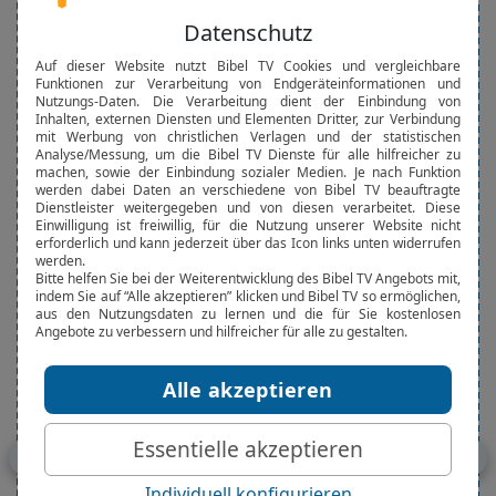
,
sind sie behalten.
Thomas
24
Thomas aber, einer der Zwölf, der Zwilling
genannt wird, war nicht bei ihnen, als Jesus
kam.
25
Da sagten die andern Jünger zu ihm: Wir
haben den Herrn gesehen. Er aber sprach zu
ihnen: Wenn ich nicht in seinen Händen die
n
Nägelmale sehe und lege meinen Finger in die
Nägelmale und lege meine Hand in seine Seite,
kann ich’s nicht glauben.
er
26
Und nach acht Tagen waren seine Jünger
abermals drinnen, und Thomas war bei ihnen.
Kommt Jesus, als die Türen verschlossen