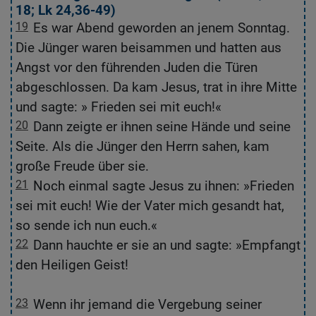
18
;
Lk 24,36-49
)
2
19
Es war Abend geworden an jenem Sonntag.
1
Die Jünger waren beisammen und hatten aus
W
Angst vor den führenden Juden die Türen
v
abgeschlossen. Da kam Jesus, trat in ihre Mitte
ka
und sagte: » Frieden sei mit euch!«
zu
20
Dann zeigte er ihnen seine Hände und seine
2
Seite. Als die Jünger den Herrn sahen, kam
d
große Freude über sie.
Jü
21
Noch einmal sagte Jesus zu ihnen: »Frieden
2
sei mit euch! Wie der Vater mich gesandt hat,
se
so sende ich nun euch.«
s
22
Dann hauchte er sie an und sagte: »Empfangt
2
den Heiligen Geist!
u
Ge
23
Wenn ihr jemand die Vergebung seiner
2