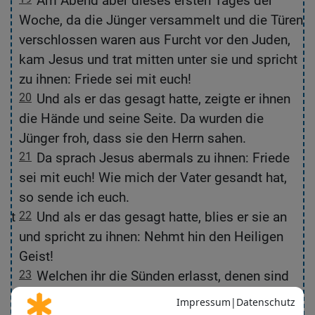
.
Am Abend aber dieses ersten Tages der
Woche, da die Jünger versammelt und die Türen
verschlossen waren aus Furcht vor den Juden,
tte
kam Jesus und trat mitten unter sie und spricht
zu ihnen: Friede sei mit euch!
e
20
Und als er das gesagt hatte, zeigte er ihnen
die Hände und seine Seite. Da wurden die
Jünger froh, dass sie den Herrn sahen.
en
21
Da sprach Jesus abermals zu ihnen: Friede
sei mit euch! Wie mich der Vater gesandt hat,
so sende ich euch.
ngt
22
Und als er das gesagt hatte, blies er sie an
und spricht zu ihnen: Nehmt hin den Heiligen
Geist!
23
Welchen ihr die Sünden erlasst, denen sind
t
sie erlassen; welchen ihr sie behaltet, denen