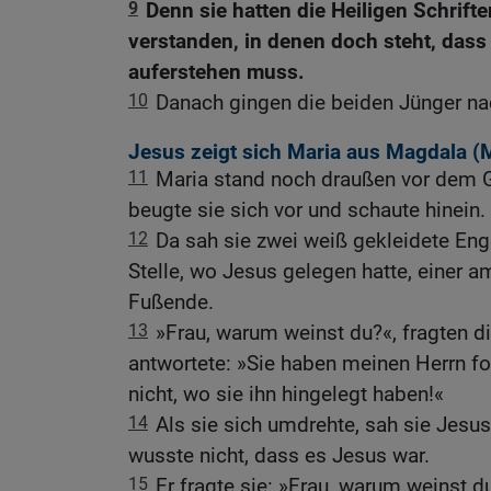
9
Denn sie hatten die Heiligen Schrift
verstanden, in denen doch steht, das
auferstehen muss.
10
Danach gingen die beiden Jünger na
Jesus zeigt sich Maria aus Magdala (
M
11
Maria stand noch draußen vor dem G
beugte sie sich vor und schaute hinein.
12
Da sah sie zwei weiß gekleidete Eng
Stelle, wo Jesus gelegen hatte, einer 
Fußende.
13
»Frau, warum weinst du?«, fragten d
antwortete: »Sie haben meinen Herrn fo
nicht, wo sie ihn hingelegt haben!«
14
Als sie sich umdrehte, sah sie Jesus
wusste nicht, dass es Jesus war.
15
Er fragte sie: »Frau, warum weinst 