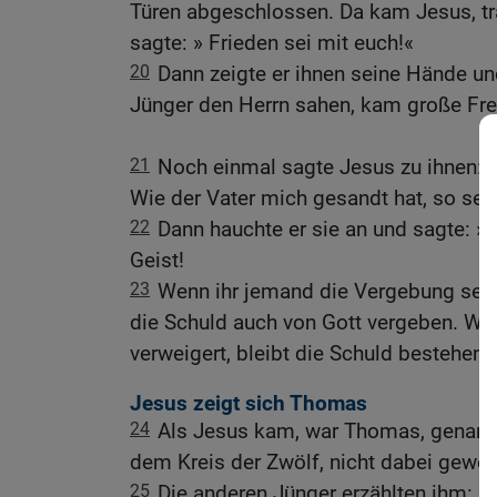
Türen abgeschlossen. Da kam Jesus, tra
sagte: » Frieden sei mit euch!«
20
Dann zeigte er ihnen seine Hände und
Jünger den Herrn sahen, kam große Fre
21
Noch einmal sagte Jesus zu ihnen: »
Wie der Vater mich gesandt hat, so sen
22
Dann hauchte er sie an und sagte: 
Geist!
23
Wenn ihr jemand die Vergebung seine
die Schuld auch von Gott vergeben. We
verweigert, bleibt die Schuld bestehen.
Jesus zeigt sich Thomas
24
Als Jesus kam, war Thomas, genannt 
dem Kreis der Zwölf, nicht dabei gewe
25
Die anderen Jünger erzählten ihm: »