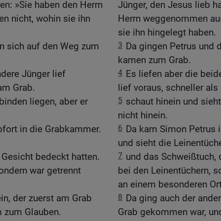
nen: »Sie haben den Herrn
Jünger, den Jesus lieb ha
 nicht, wohin sie ihn
Herrn weggenommen aus 
sie ihn hingelegt haben.
en sich auf den Weg zum
3
Da gingen Petrus und d
kamen zum Grab.
ndere Jünger lief
4
Es liefen aber die bei
 am Grab.
lief voraus, schneller al
binden liegen, aber er
5
schaut hinein und sieht
nicht hinein.
ofort in die Grabkammer.
6
Da kam Simon Petrus i
und sieht die Leinentüche
 Gesicht bedeckt hatten.
7
und das Schweißtuch, d
sondern war getrennt
bei den Leinentüchern,
an einem besonderen Ort
in, der zuerst am Grab
8
Da ging auch der ander
m zum Glauben.
Grab gekommen war, und