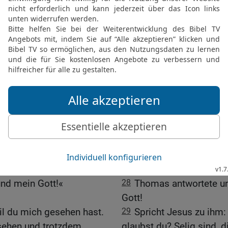
emals werde ich das
gesehen. Er aber sprach 
n von den Nägeln an
Händen die Nägelmale se
em Finger fühlen und
Nägelmale und lege meine
 – sonst nicht!«
glauben.
r wieder im Haus
26
Und nach acht Tagen 
 Die Türen waren
und Thomas war bei ihne
Mitte und sagte: »
verschlossen waren, und t
sei mit euch!
sagte: »Leg deinen
27
Danach spricht er zu 
e an! Streck deine Hand
sieh meine Hände, und re
 Hör auf zu zweifeln und
meine Seite, und sei nic
nd mein Gott!«
28
Thomas antwortete un
Gott!
il du mich gesehen hast.
29
Spricht Jesus zu ihm
 sehen und trotzdem
glaubst du? Selig sind, 