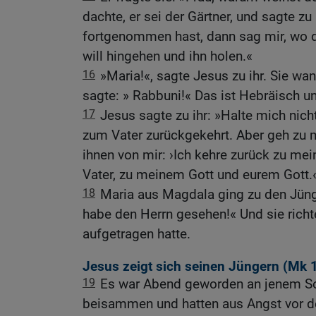
dachte, er sei der Gärtner, und sagte zu
fortgenommen hast, dann sag mir, wo du
will hingehen und ihn holen.«
16
»Maria!«, sagte Jesus zu ihr. Sie wa
sagte: » Rabbuni!« Das ist Hebräisch un
17
Jesus sagte zu ihr: »Halte mich nicht
zum Vater zurückgekehrt. Aber geh zu 
ihnen von mir: ›Ich kehre zurück zu m
Vater, zu meinem Gott und eurem Gott.
18
Maria aus Magdala ging zu den Jüng
habe den Herrn gesehen!« Und sie richte
aufgetragen hatte.
Jesus zeigt sich seinen Jüngern (
Mk 1
19
Es war Abend geworden an jenem So
beisammen und hatten aus Angst vor d