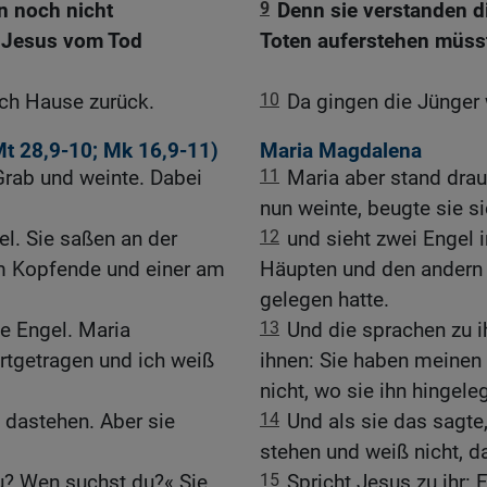
en noch nicht
9
Denn sie verstanden di
s Jesus vom Tod
Toten auferstehen müss
ch Hause zurück.
10
Da gingen die Jünger 
t 28,9-10
;
Mk 16,9-11
)
Maria Magdalena
rab und weinte. Dabei
11
Maria aber stand drau
nun weinte, beugte sie si
el. Sie saßen an der
12
und sieht zwei Engel 
am Kopfende und einer am
Häupten und den andern
gelegen hatte.
ie Engel. Maria
13
Und die sprachen zu ih
rtgetragen und ich weiß
ihnen: Sie haben meine
nicht, wo sie ihn hingele
 dastehen. Aber sie
14
Und als sie das sagte
stehen und weiß nicht, d
du? Wen suchst du?« Sie
15
Spricht Jesus zu ihr: