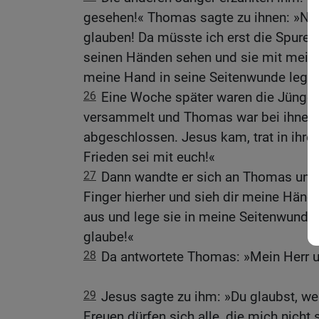
gesehen!« Thomas sagte zu ihnen: »Ni
glauben! Da müsste ich erst die Spure
seinen Händen sehen und sie mit mein
meine Hand in seine Seitenwunde legen
26
Eine Woche später waren die Jünge
versammelt und Thomas war bei ihnen.
abgeschlossen. Jesus kam, trat in ihre 
Frieden sei mit euch!«
27
Dann wandte er sich an Thomas und 
Finger hierher und sieh dir meine Händ
aus und lege sie in meine Seitenwunde!
glaube!«
28
Da antwortete Thomas: »Mein Herr u
29
Jesus sagte zu ihm: »Du glaubst, we
Freuen dürfen sich alle, die mich nicht