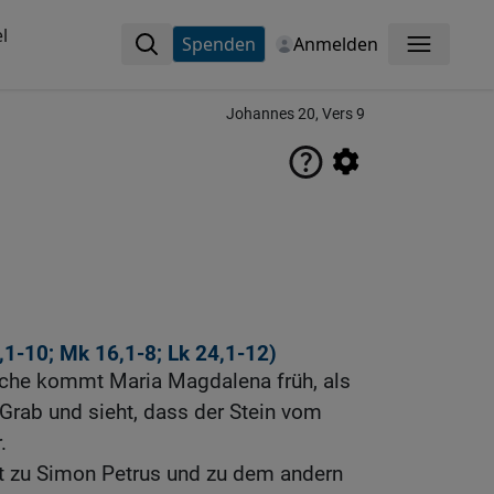
l
Spenden
Anmelden
Menü
Johannes 20, Vers 9
,1-10
;
Mk 16,1-8
;
Lk 24,1-12
)
che kommt Maria Magdalena früh, als
 Grab und sieht, dass der Stein vom
.
t zu Simon Petrus und zu dem andern