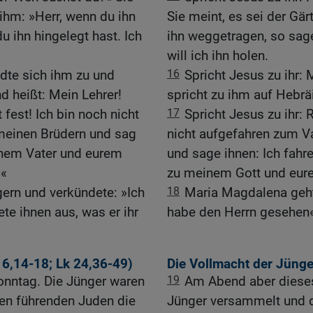
 ihm: »Herr, wenn du ihn
Sie meint, es sei der Gär
 ihn hingelegt hast. Ich
ihn weggetragen, so sage
will ich ihn holen.
ndte sich ihm zu und
16
Spricht Jesus zu ihr:
d heißt: Mein Lehrer!
spricht zu ihm auf Hebräi
 fest! Ich bin noch nicht
17
Spricht Jesus zu ihr: 
meinen Brüdern und sag
nicht aufgefahren zum Va
einem Vater und eurem
und sage ihnen: Ich fahr
‹«
zu meinem Gott und eur
ern und verkündete: »Ich
18
Maria Magdalena geht
te ihnen aus, was er ihr
habe den Herrn gesehen«,
6,14-18
;
Lk 24,36-49
)
Die Vollmacht der Jünge
nntag. Die Jünger waren
19
Am Abend aber dieses
en führenden Juden die
Jünger versammelt und d