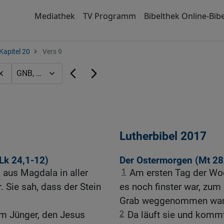
Mediathek
TV Programm
Bibelthek Online-Bibe
Kapitel 20
Vers 9
Lutherbibel 2017
Lk 24,1-12
)
Der Ostermorgen (
Mt 28
aus Magdala in aller
1
Am ersten Tag der Wo
 Sie sah, dass der Stein
es noch finster war, zum
Grab weggenommen war
em Jünger, den Jesus
2
Da läuft sie und komm