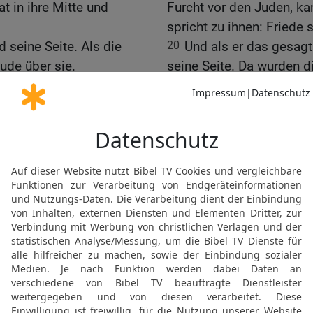
t in ihre Mitte und
Furcht vor den Juden, ka
spricht zu ihnen: Friede 
 seine Seite. Als die
20
Und als er das gesagt
ude über sie.
seine Seite. Da wurden d
sahen.
Frieden sei mit euch!
21
Da sprach Jesus aberm
de ich nun euch.«
mich der Vater gesandt h
»Empfangt den Heiligen
22
Und als er das gesagt 
ihnen: Nehmt hin den Hei
r Schuld zusprecht, ist
23
Welchen ihr die Sünde
nn ihr die Vergebung
welchen ihr sie behaltet,
«
Thomas
der Zwilling, einer aus
24
Thomas aber, einer de
sen.
nicht bei ihnen, als Jesu
Wir haben den Herrn
25
Da sagten die andern 