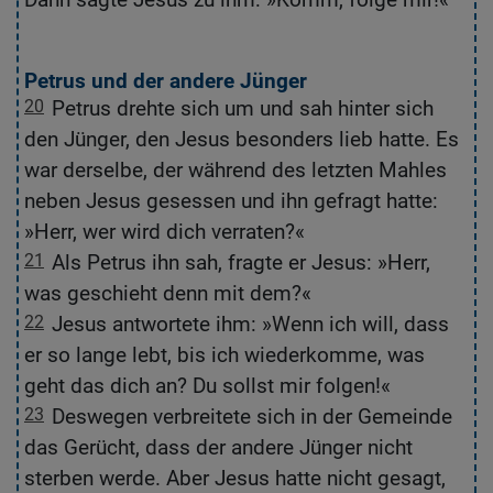
n
Petrus und der andere Jünger
20
Petrus drehte sich um und sah hinter sich
2
den Jünger, den Jesus besonders lieb hatte. Es
Jü
war derselbe, der während des letzten Mahles
b
neben Jesus gesessen und ihn gefragt hatte:
ge
»Herr, wer wird dich verraten?«
21
Als Petrus ihn sah, fragte er Jesus: »Herr,
2
was geschieht denn mit dem?«
H
22
Jesus antwortete ihm: »Wenn ich will, dass
2
er so lange lebt, bis ich wiederkomme, was
b
geht das dich an? Du sollst mir folgen!«
F
23
Deswegen verbreitete sich in der Gemeinde
2
das Gerücht, dass der andere Jünger nicht
Di
sterben werde. Aber Jesus hatte nicht gesagt,
ni