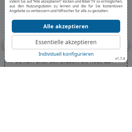
gesagt hatte: Herr, wer ist’s, der dich verrät?
21
Als Petrus diesen sah, spricht er zu Jesus:
Herr, was wird aber mit diesem?
s
22
Jesus spricht zu ihm: Wenn ich will, dass er
bleibt, bis ich komme, was geht es dich an?
Folge du mir nach!
e
23
Da kam unter den Brüdern die Rede auf:
Dieser Jünger stirbt nicht. Aber Jesus hatte
,
nicht zu ihm gesagt: Er stirbt nicht, sondern:
Wenn ich will, dass er bleibt, bis ich komme,
was geht es dich an?
s
24
Dies ist der Jünger, der das bezeugt und
aufgeschrieben hat, und wir wissen, dass sein