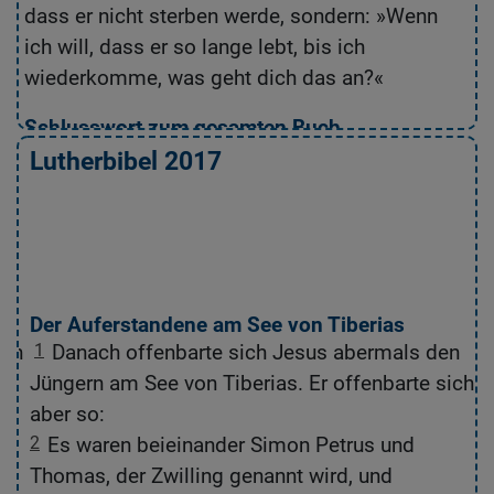
dass er nicht sterben werde, sondern: »Wenn
We
ich will, dass er so lange lebt, bis ich
w
wiederkomme, was geht dich das an?«
Schlusswort zum gesamten Buch
24
Dieser Jünger ist es, der alles bezeugt, was
2
Lutherbibel 2017
in diesem Buch steht. Er selbst hat es
a
niedergeschrieben, und wir wissen, dass er die
Ze
Wahrheit sagt.
25
Es gibt noch vieles andere, was Jesus getan
2
n
hat. Wenn alles einzeln aufgeschrieben würde –
g
Der Auferstandene am See von Tiberias
ich denke, die ganze Welt könnte die Bücher
a
och
1
Danach offenbarte sich Jesus abermals den
nicht fassen, die dann geschrieben werden
ic
Jüngern am See von Tiberias. Er offenbarte sich
müssten.
s
aber so:
2
Es waren beieinander Simon Petrus und
Gute Nachricht Bibel, durchgesehene Neuausgabe, © 2018 Deutsche
Die
Bibelgesellschaft, Stuttgart
Deu
ch
Thomas, der Zwilling genannt wird, und