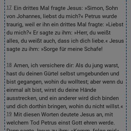
17
Ein drittes Mal fragte Jesus: »Simon, Sohn
1
von Johannes, liebst du mich?« Petrus wurde
S
traurig, weil er ihn ein drittes Mal fragte: »Liebst
wu
du mich?« Er sagte zu ihm: »Herr, du weißt
s
alles, du weißt auch, dass ich dich liebe.« Jesus
He
sagte zu ihm: »Sorge für meine Schafe!
d
m
18
Amen, ich versichere dir: Als du jung warst,
1
hast du deinen Gürtel selbst umgebunden und
wa
bist gegangen, wohin du wolltest; aber wenn du
du
einmal alt bist, wirst du deine Hände
d
ausstrecken, und ein anderer wird dich binden
di
und dich dorthin bringen, wohin du nicht willst.«
19
Mit diesen Worten deutete Jesus an, mit
1
welchem Tod Petrus einst Gott ehren werde.
w
Dann sagte Jesus zu ihm: »Komm, folge mir!«
da