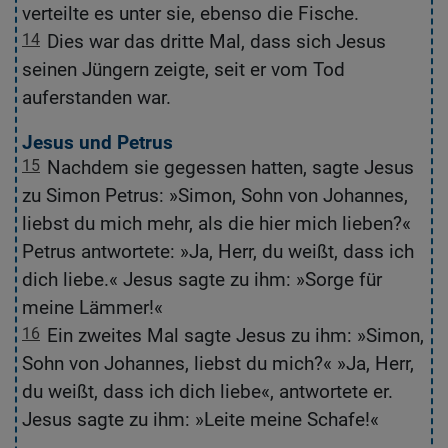
verteilte es unter sie, ebenso die Fische.
gi
14
Dies war das dritte Mal, dass sich Jesus
1
seinen Jüngern zeigte, seit er vom Tod
d
auferstanden war.
T
Jesus und Petrus
P
15
Nachdem sie gegessen hatten, sagte Jesus
1
zu Simon Petrus: »Simon, Sohn von Johannes,
J
liebst du mich mehr, als die hier mich lieben?«
J
Petrus antwortete: »Ja, Herr, du weißt, dass ich
li
dich liebe.« Jesus sagte zu ihm: »Sorge für
da
meine Lämmer!«
W
16
Ein zweites Mal sagte Jesus zu ihm: »Simon,
1
Sohn von Johannes, liebst du mich?« »Ja, Herr,
S
du weißt, dass ich dich liebe«, antwortete er.
sp
Jesus sagte zu ihm: »Leite meine Schafe!«
l
S