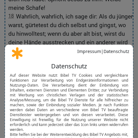
meine Schafe!
,
18
Wahrlich, wahrlich, ich sage dir: Als du jünger
d
warst, gürtetest du dich selbst und gingst, wo
du
du hinwolltest; wenn du aber alt bist, wirst du
deine Hände ausstrecken und ein anderer wird
n
dich gürten und führen, wo du nicht hinwillst.
t.«
19
Das sagte er aber, um anzuzeigen, mit
welchem Tod er Gott preisen würde. Und als er
«
das gesagt hatte, spricht er zu ihm: Folge mir
nach!
20
Petrus aber wandte sich um und sah den
Es
Jünger folgen, den Jesus lieb hatte, der auch
s
beim Abendessen an seiner Brust gelegen und