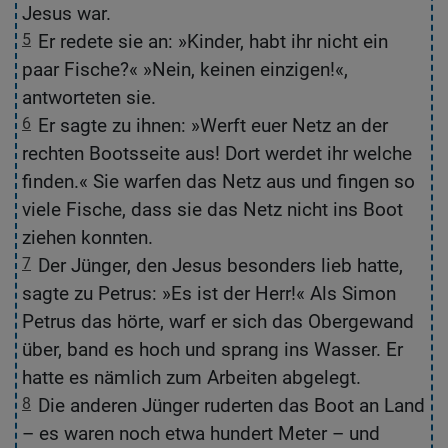
Jesus war.
J
5
Er redete sie an: »Kinder, habt ihr nicht ein
5
paar Fische?« »Nein, keinen einzigen!«,
z
antworteten sie.
6
Er sagte zu ihnen: »Werft euer Netz an der
6
rechten Bootsseite aus! Dort werdet ihr welche
zu
finden.« Sie warfen das Netz aus und fingen so
D
viele Fische, dass sie das Netz nicht ins Boot
z
ziehen konnten.
7
Der Jünger, den Jesus besonders lieb hatte,
7
sagte zu Petrus: »Es ist der Herr!« Als Simon
Pe
Petrus das hörte, warf er sich das Obergewand
»E
über, band es hoch und sprang ins Wasser. Er
O
hatte es nämlich zum Arbeiten abgelegt.
si
8
Die anderen Jünger ruderten das Boot an Land
8
– es waren noch etwa hundert Meter – und
d