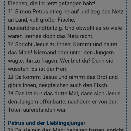
Fischen, die ihr jetzt gefangen habt!
11
Simon Petrus stieg herauf und zog das Netz
,
an Land, voll großer Fische,
hundertdreiundfünfzig. Und obwohl es so viele
waren, zerriss doch das Netz nicht.
12
Spricht Jesus zu ihnen: Kommt und haltet
n:
das Mahl! Niemand aber unter den Jüngern
wagte, ihn zu fragen: Wer bist du? Denn sie
wussten: Es ist der Herr.
13
Da kommt Jesus und nimmt das Brot und
gibt’s ihnen, desgleichen auch den Fisch.
14
Das ist nun das dritte Mal, dass sich Jesus
den Jüngern offenbarte, nachdem er von den
Toten auferstanden war.
Petrus und der Lieblingsjünger
us
15
Da sie nun das Mahl gehalten hatten, spricht