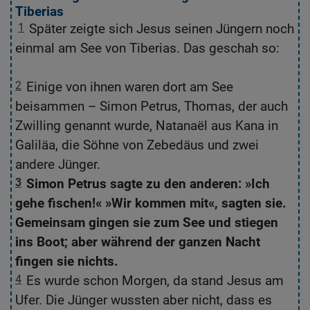
Tiberias
D
1
Später zeigte sich Jesus seinen Jüngern noch
1
einmal am See von Tiberias. Das geschah so:
J
ab
2
Einige von ihnen waren dort am See
2
beisammen – Simon Petrus, Thomas, der auch
T
Zwilling genannt wurde, Natanaël aus Kana in
N
Galiläa, die Söhne von Zebedäus und zwei
d
andere Jünger.
3
Simon Petrus sagte zu den anderen: »Ich
3
gehe fischen!« »Wir kommen mit«, sagten sie.
f
Gemeinsam gingen sie zum See und stiegen
di
ins Boot; aber während der ganzen Nacht
un
fingen sie nichts.
4
Es wurde schon Morgen, da stand Jesus am
4
Ufer. Die Jünger wussten aber nicht, dass es
a