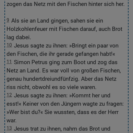
zogen das Netz mit den Fischen hinter sich her.
z
F
9
Als sie an Land gingen, sahen sie ein
9
Holzkohlenfeuer mit Fischen darauf, auch Brot
K
lag dabei.
Br
10
Jesus sagte zu ihnen: »Bringt ein paar von
1
den Fischen, die ihr gerade gefangen habt!«
Fi
11
Simon Petrus ging zum Boot und zog das
1
Netz an Land. Es war voll von großen Fischen,
an
genau hundertdreiundfünfzig. Aber das Netz
h
riss nicht, obwohl es so viele waren.
wa
12
Jesus sagte zu ihnen: »Kommt her und
1
esst!« Keiner von den Jüngern wagte zu fragen:
d
»Wer bist du?« Sie wussten, dass es der Herr
wa
war.
wu
13
Jesus trat zu ihnen, nahm das Brot und
1