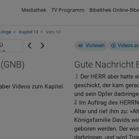
Mediathek
TV Programm
Bibelthek Online-Bibe
Könige
Kapitel 13
Vers 10
Vorlesen
Videos a
 (GNB)
Gute Nachricht B
1
Der HERR aber hatte e
geschickt, der kam gerad
aber Videos zum Kapitel.
und sein Opfer darbringe
2
Im Auftrag des HERRN 
Altar und rief ihm zu: »Al
Königsfamilie Davids wi
geboren werden. Der wird 
darbringen, und wird Tot