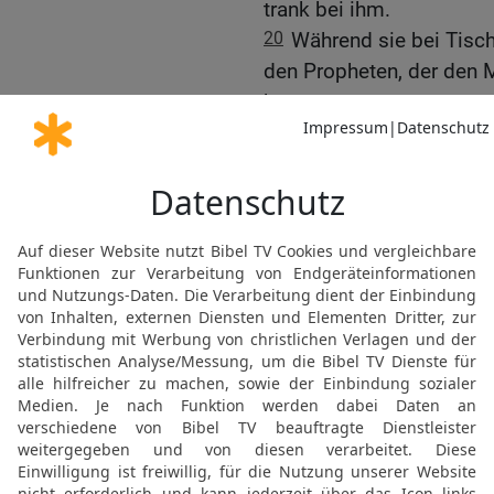
trank bei ihm.
20
Während sie bei Tisc
den Propheten, der den 
hatte.
21
Er rief seinem Gast zu
dem HERRN, deinem Gott,
22
sondern bist umgekeh
obwohl ich dir gesagt ha
essen noch trinken. Desh
Vorfahren bestattet werd
23
Als die Mahlzeit been
von seinem Gastgeber de
24
und machte sich auf 
über ihn her und tötete 
dem Toten stehen.
25
Ein paar Leute, die g