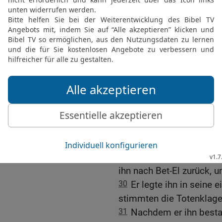
dem Weg liegen und den 
der Stadt, in der der alte
26
Als der es hörte, sag
Befehl des HERRN nicht 
einen Löwen geschickt, da
So hat der HERR es ange
27
Er befahl seinen Söhne
28
ritt zu der Stelle und
war. Der Esel und der L
Löwe hatte weder den T
zuleide getan.
29
Der alte Prophet hob 
ihn nach Bet-El zurück, u
30
Er legte ihn in seine
stimmten die Totenklage
31
Nachdem er ihn bestat