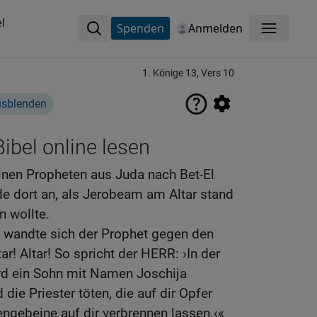
l
Spenden
Anmelden
Menü
1. Könige 13, Vers 10
usblenden
ibel online lesen
inen Propheten aus Juda nach Bet-El
e dort an, als Jerobeam am Altar stand
n wollte.
wandte sich der Prophet gegen den
tar! Altar! So spricht der HERR: ›In der
rd ein Sohn mit Namen Joschija
die Priester töten, die auf dir Opfer
engebeine auf dir verbrennen lassen.‹«