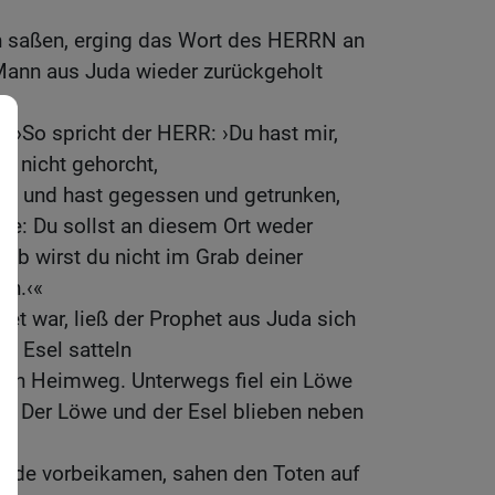
h saßen, erging das Wort des HERRN an
Mann aus Juda wieder zurückgeholt
: »So spricht der HERR: ›Du hast mir,
 nicht gehorcht,
rt und hast gegessen und getrunken,
tte: Du sollst an diesem Ort weder
alb wirst du nicht im Grab deiner
en.‹«
det war, ließ der Prophet aus Juda sich
n Esel satteln
den Heimweg. Unterwegs fiel ein Löwe
ihn. Der Löwe und der Esel blieben neben
erade vorbeikamen, sahen den Toten auf