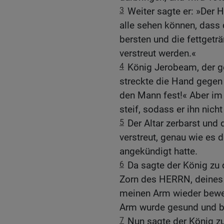
3
Weiter sagte er: »Der 
alle sehen können, dass d
bersten und die fettget
verstreut werden.«
4
König Jerobeam, der ge
streckte die Hand gegen
den Mann fest!« Aber im
steif, sodass er ihn nic
5
Der Altar zerbarst und
verstreut, genau wie es
angekündigt hatte.
6
Da sagte der König zu
Zorn des HERRN, deines G
meinen Arm wieder beweg
Arm wurde gesund und b
7
Nun sagte der König z