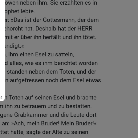
Löwen neben ihm. Sie erzählten es in
 Prophet lebte.
te er: »Das ist der Gottesmann, der dem
gehorcht hat. Deshalb hat der HERR
mit er über ihn herfällt und ihn tötet.
kündigt.«
n, ihm einen Esel zu satteln,
 fand alles, wie es ihm berichtet worden
öwe standen neben dem Toten, und der
oten aufgefressen noch dem Esel etwas
den Toten auf seinen Esel und brachte
m ihn zu betrauern und zu bestatten.
 eigene Grabkammer und die Leute dort
 an: »Ach, mein Bruder! Mein Bruder!«
tet hatte, sagte der Alte zu seinen