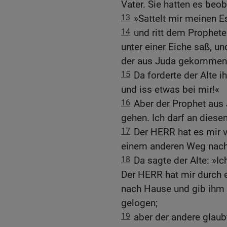
Vater. Sie hatten es beo
13
»Sattelt mir meinen Es
14
und ritt dem Prophete
unter einer Eiche saß, un
der aus Juda gekommen i
15
Da forderte der Alte 
und iss etwas bei mir!«
16
Aber der Prophet aus J
gehen. Ich darf an diese
17
Der HERR hat es mir v
einem anderen Weg nach
18
Da sagte der Alte: »Ic
Der HERR hat mir durch e
nach Hause und gib ihm 
gelogen;
19
aber der andere glaub