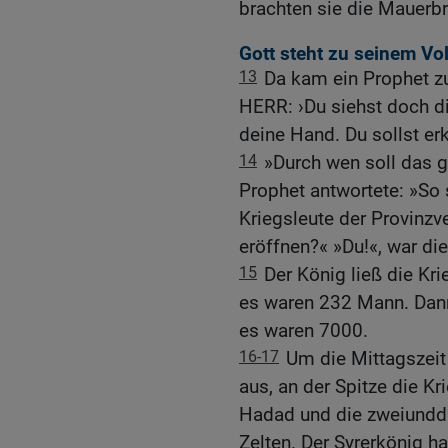
brachten sie die Mauerbr
Gott steht zu seinem Vo
13
Da kam ein Prophet zu
HERR: ›Du siehst doch di
deine Hand. Du sollst er
14
»Durch wen soll das g
Prophet antwortete: »So 
Kriegsleute der Provinzve
eröffnen?« »Du!«, war die
15
Der König ließ die Kri
es waren 232 Mann. Dann 
es waren 7000.
16-17
Um die Mittagszeit 
aus, an der Spitze die Kr
Hadad und die zweiunddr
Zelten. Der Syrerkönig ha