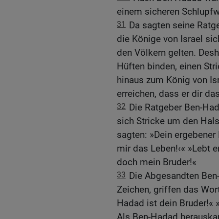
einem sicheren Schlupfw
31
Da sagten seine Ratge
die Könige von Israel sic
den Völkern gelten. Desh
Hüften binden, einen Str
hinaus zum König von Isr
erreichen, dass er dir d
32
Die Ratgeber Ben-Had
sich Stricke um den Hals
sagten: »Dein ergebener 
mir das Leben!‹« »Lebt e
doch mein Bruder!«
33
Die Abgesandten Ben-
Zeichen, griffen das Wor
Hadad ist dein Bruder!« »
Als Ben-Hadad herauskam,