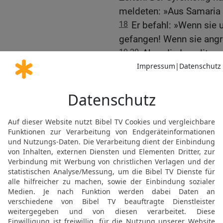
meldeten: »Aus Samaria
18
Er befahl: »Wenn sie 
gefangen! Wenn sie angr
19-20
Aber die Israeliten
– die Kriegsleute der Pro
ganze Heer Israels –, 
jeden nieder, der sich ih
ergriffen die Flucht und 
entkam zu Pferd zusamm
21
Darauf rückte der Köni
Streitwagenmacht der Fei
schwere Niederlage bei.
Wie weit reicht die Mach
22
Wieder kam der Proph
ihm: »Sei auf der Hut! R