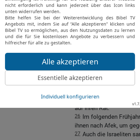
nächsten Frühjahr wird d
heranziehen.«
23
Zu König Ben-Hadad a
der Israeliten ist ein Be
Wenn wir in der Ebene g
Sicherheit besiegen.
24
Wir raten dir also: S
ersetze sie durch Provinz
25
Stelle ein Heer auf, 
verloren hast, und auch 
Streitwagen. Dann wollen
Du wirst sehen, dass wir
auf ihren Rat.
26
Im folgenden Frühjahr
ihnen nach Afek, um geg
27
Auch die Israeliten s