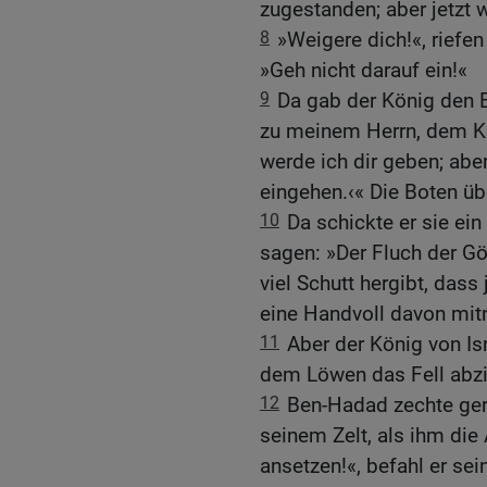
zugestanden; aber jetzt w
8
»Weigere dich!«, riefen
»Geh nicht darauf ein!«
9
Da gab der König den 
zu meinem Herrn, dem Kö
werde ich dir geben; abe
eingehen.‹« Die Boten ü
10
Da schickte er sie ein
sagen: »Der Fluch der Gö
viel Schutt hergibt, das
eine Handvoll davon mi
11
Aber der König von Is
dem Löwen das Fell abzie
12
Ben-Hadad zechte ger
seinem Zelt, als ihm di
ansetzen!«, befahl er se