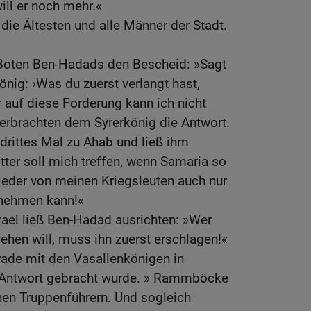
ill er noch mehr.«
 die Ältesten und alle Männer der Stadt.
Boten Ben-Hadads den Bescheid: »Sagt
nig: ›Was du zuerst verlangt hast,
r auf diese Forderung kann ich nicht
berbrachten dem Syrerkönig die Antwort.
 drittes Mal zu Ahab und ließ ihm
tter soll mich treffen, wenn Samaria so
s jeder von meinen Kriegsleuten auch nur
tnehmen kann!«
rael ließ Ben-Hadad ausrichten: »Wer
hen will, muss ihn zuerst erschlagen!«
ade mit den Vasallenkönigen in
e Antwort gebracht wurde. » Rammböcke
inen Truppenführern. Und sogleich