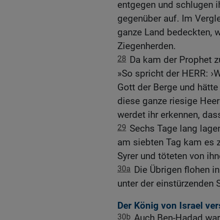
entgegen und schlugen i
gegenüber auf. Im Vergle
ganze Land bedeckten, wi
Ziegenherden.
28
Da kam der Prophet z
»So spricht der HERR: ›We
Gott der Berge und hätte
diese ganze riesige Hee
werdet ihr erkennen, das
29
Sechs Tage lang lage
am siebten Tag kam es z
Syrer und töteten von i
30a
Die Übrigen flohen i
unter der einstürzenden
Der König von Israel ve
30b
Auch Ben-Hadad war 