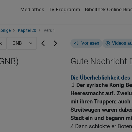
Mediathek
TV Programm
Bibelthek Online-Bibe
Könige
Kapitel 20
Vers 1
Vorlesen
Videos a
(GNB)
Gute Nachricht B
Die Überheblichkeit des
1
Der syrische König B
Heeresmacht auf. Zweiu
mit ihren Truppen; auch
Streitwagen waren dabei
Stadt ein und begann mi
2
Dann schickte er Boten