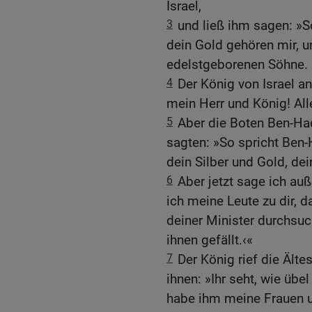
Israel,
3
und ließ ihm sagen: »S
dein Gold gehören mir, 
edelstgeborenen Söhne. G
4
Der König von Israel an
mein Herr und König! Alle
5
Aber die Boten Ben-H
sagten: »So spricht Ben-
dein Silber und Gold, de
6
Aber jetzt sage ich a
ich meine Leute zu dir, 
deiner Minister durchsu
ihnen gefällt.‹«
7
Der König rief die Ält
ihnen: »Ihr seht, wie übel
habe ihm meine Frauen u