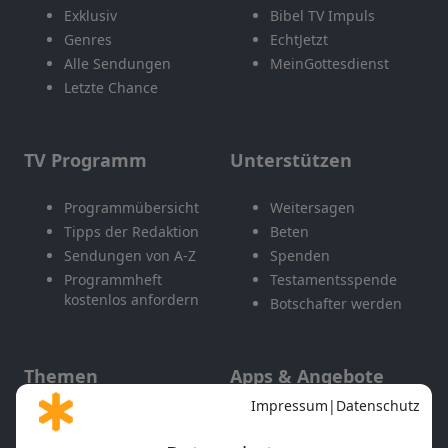
Exklusiv
Bibel TV Impuls
Genres
EchtJetzt
Alle Sendungen
MeinGottesdienst
Letzte Chance
TV Programm
Unterstützen
Programmübersicht
Weitersagen
Tipps der Redaktion
Beten
Sendungen von A-Z
Spenden
Programmheft
Testamentsspende
kostenlos anfordern
Botschafter werden
Themen
Apps & Angebote
Gott und Bibel erklärt
Newsletter
Feiertage
Mobile App