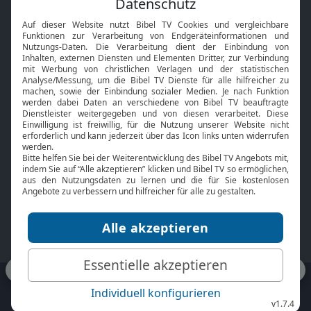
Interviews
Kids App
Neuigkeiten
Smart TV
HbbTV
Bibelthek Online-Bibel
Nächster Gottesdienst
Bibel TV
Service
Über uns
Kontakt
Jobs
TV-Empfang
Presse
FAQ
Mediadaten
bibeltv.de:
Impressum
Datenschutz
Nutzungsbedingungen