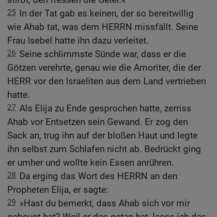
25
In der Tat gab es keinen, der so bereitwillig
wie Ahab tat, was dem HERRN missfällt. Seine
Frau Isebel hatte ihn dazu verleitet.
26
Seine schlimmste Sünde war, dass er die
Götzen verehrte, genau wie die Amoriter, die der
HERR vor den Israeliten aus dem Land vertrieben
hatte.
27
Als Elija zu Ende gesprochen hatte, zerriss
Ahab vor Entsetzen sein Gewand. Er zog den
Sack an, trug ihn auf der bloßen Haut und legte
ihn selbst zum Schlafen nicht ab. Bedrückt ging
er umher und wollte kein Essen anrühren.
28
Da erging das Wort des HERRN an den
Propheten Elija, er sagte:
29
»Hast du bemerkt, dass Ahab sich vor mir
gebeugt hat? Weil er das getan hat, lasse ich das