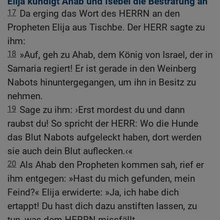
Elija kündigt Ahab und Isebel die Bestrafung an
17
Da erging das Wort des HERRN an den
Propheten Elija aus Tischbe. Der HERR sagte zu
ihm:
18
»Auf, geh zu Ahab, dem König von Israel, der in
Samaria regiert! Er ist gerade in den Weinberg
Nabots hinuntergegangen, um ihn in Besitz zu
nehmen.
19
Sage zu ihm: ›Erst mordest du und dann
raubst du! So spricht der HERR: Wo die Hunde
das Blut Nabots aufgeleckt haben, dort werden
sie auch dein Blut auflecken.‹«
20
Als Ahab den Propheten kommen sah, rief er
ihm entgegen: »Hast du mich gefunden, mein
Feind?« Elija erwiderte: »Ja, ich habe dich
ertappt! Du hast dich dazu anstiften lassen, zu
tun, was dem HERRN missfällt.