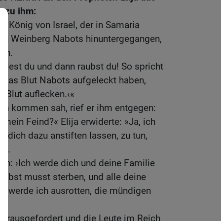
e zu ihm:
m König von Israel, der in Samaria
n den Weinberg Nabots hinuntergegangen,
en.
rdest du und dann raubst du! So spricht
das Blut Nabots aufgeleckt haben,
n Blut auflecken.‹«
en kommen sah, rief er ihm entgegen:
mein Feind?« Elija erwiderte: »Ja, ich
t dich dazu anstiften lassen, zu tun,
lt.
gen: ›Ich werde dich und deine Familie
selbst musst sterben, und alle deine
werde ich ausrotten, die mündigen
herausgefordert und die Leute im Reich