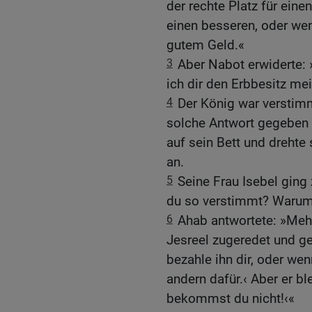
der rechte Platz für ein
einen besseren, oder wenn 
gutem Geld.«
3
Aber Nabot erwiderte:
ich dir den Erbbesitz me
4
Der König war verstimm
solche Antwort gegeben ha
auf sein Bett und drehte 
an.
5
Seine Frau Isebel ging
du so verstimmt? Warum 
6
Ahab antwortete: »Meh
Jesreel zugeredet und ge
bezahle ihn dir, oder wenn
andern dafür.‹ Aber er b
bekommst du nicht!‹«