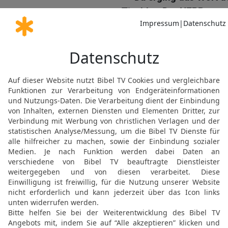
Tischbe. Der HERR sagt
18
»Auf, geh zu Ahab, de
regiert! Er ist gerade i
um ihn in Besitz zu nehm
19
Sage zu ihm: ›Erst mo
der HERR: Wo die Hunde 
dort werden sie auch dei
20
Als Ahab den Prophet
»Hast du mich gefunden, 
habe dich ertappt! Du has
was dem HERRN missfäl
21
Darum lässt er dir sa
ins Unglück stürzen. Du 
männlichen Nachkommen 
wie die unmündigen.
22
Weil du meinen Zorn 