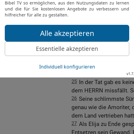
Israel zum Götzendienst v
das gleiche Schicksal b
und von Bascha.‹
23
Der Königin Isebel ab
Stadtmauer von Jesreel 
fressen.
24
Wer von deiner Familie
Hunde, und wer auf dem f
Geier.«
25
In der Tat gab es kein
dem HERRN missfällt. Sei
26
Seine schlimmste Sünd
genau wie die Amoriter, 
dem Land vertrieben hatt
27
Als Elija zu Ende gesp
Entsetzen sein Gewand. E