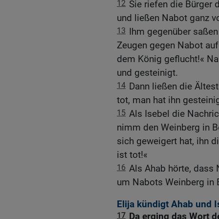
12
Sie riefen die Bürger
und ließen Nabot ganz vo
13
Ihm gegenüber saßen 
Zeugen gegen Nabot auf 
dem König geflucht!« Na
und gesteinigt.
14
Dann ließen die Ältes
tot, man hat ihn gesteinig
15
Als Isebel die Nachric
nimm den Weinberg in Bes
sich geweigert hat, ihn di
ist tot!«
16
Als Ahab hörte, dass N
um Nabots Weinberg in 
Elija kündigt Ahab und I
17
Da erging das Wort d