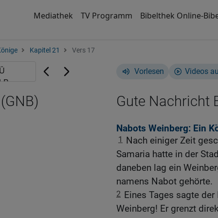
Mediathek
TV Programm
Bibelthek Online-Bibe
Könige
Kapitel 21
Vers 17
Vorlesen
Videos a
 (GNB)
Gute Nachricht B
Nabots Weinberg: Ein K
1
Nach einiger Zeit ges
Samaria hatte in der Stad
daneben lag ein Weinber
namens Nabot gehörte.
2
Eines Tages sagte der 
Weinberg! Er grenzt dire