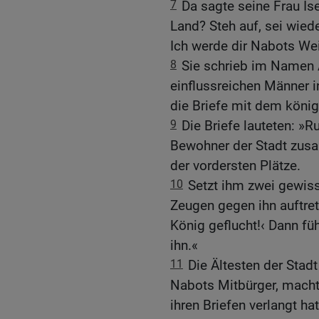
7
Da sagte seine Frau Ise
Land? Steh auf, sei wied
Ich werde dir Nabots We
8
Sie schrieb im Namen 
einflussreichen Männer i
die Briefe mit dem könig
9
Die Briefe lauteten: »R
Bewohner der Stadt zu
der vordersten Plätze.
10
Setzt ihm zwei gewis
Zeugen gegen ihn auftre
König geflucht!‹ Dann füh
ihn.«
11
Die Ältesten der Stad
Nabots Mitbürger, machte
ihren Briefen verlangt hat