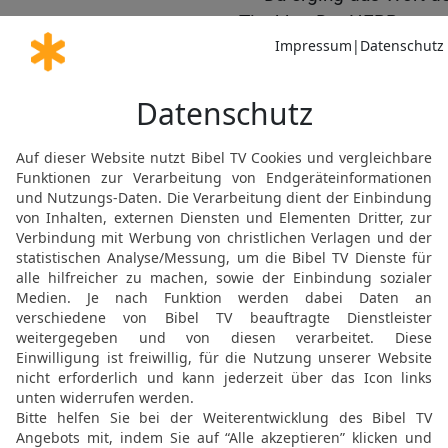
Tischbe. Der HERR sagte
18
»Auf, geh zu Ahab, de
regiert! Er ist gerade i
um ihn in Besitz zu nehm
19
Sage zu ihm: ›Erst mo
der HERR: Wo die Hunde 
dort werden sie auch dei
20
Als Ahab den Prophet
»Hast du mich gefunden, 
habe dich ertappt! Du has
was dem HERRN missfäl
21
Darum lässt er dir sa
ins Unglück stürzen. Du 
männlichen Nachkommen 
wie die unmündigen.
22
Weil du meinen Zorn 