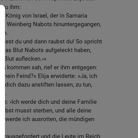
 zu ihm:
m König von Israel, der in Samaria
n den Weinberg Nabots hinuntergegangen,
en.
rdest du und dann raubst du! So spricht
das Blut Nabots aufgeleckt haben,
n Blut auflecken.‹«
en kommen sah, rief er ihm entgegen:
mein Feind?« Elija erwiderte: »Ja, ich
t dich dazu anstiften lassen, zu tun,
lt.
gen: ›Ich werde dich und deine Familie
selbst musst sterben, und alle deine
werde ich ausrotten, die mündigen
herausgefordert und die Leute im Reich