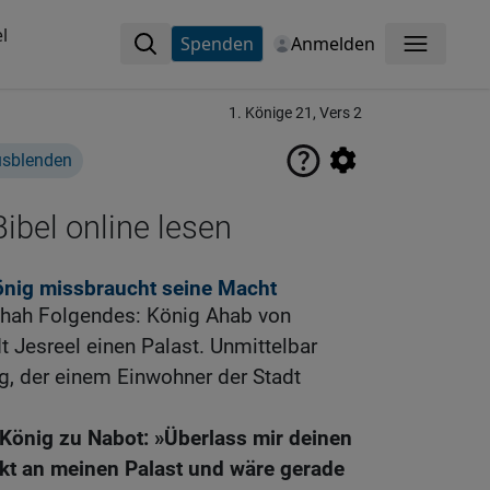
l
Spenden
Anmelden
Menü
1. Könige 21, Vers 2
usblenden
ibel online lesen
önig missbraucht seine Macht
chah Folgendes: König Ahab von
t Jesreel einen Palast. Unmittelbar
g, der einem Einwohner der Stadt
 König zu Nabot: »Überlass mir deinen
ekt an meinen Palast und wäre gerade