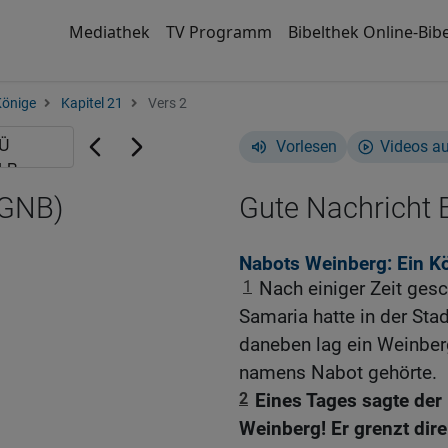
Mediathek
TV Programm
Bibelthek Online-Bibe
Könige
Kapitel 21
Vers 2
Vorlesen
Videos a
(GNB)
Gute Nachricht B
Nabots Weinberg: Ein K
1
Nach einiger Zeit ges
Samaria hatte in der Stad
daneben lag ein Weinber
namens Nabot gehörte.
2
Eines Tages sagte der
Weinberg! Er grenzt dir