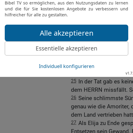
Israel zum Götzendienst v
das gleiche Schicksal b
und von Bascha.‹
23
Der Königin Isebel ab
Stadtmauer von Jesreel 
fressen.
24
Wer von deiner Familie
Hunde, und wer auf dem f
Geier.«
25
In der Tat gab es kein
dem HERRN missfällt. Sei
26
Seine schlimmste Sünd
genau wie die Amoriter, 
dem Land vertrieben hatt
27
Als Elija zu Ende gesp
Entsetzen sein Gewand. E