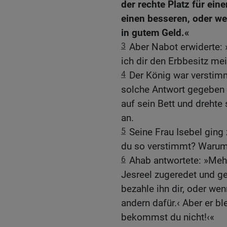
der rechte Platz für ein
einen besseren, oder wenn
in gutem Geld.«
3
Aber Nabot erwiderte:
ich dir den Erbbesitz me
4
Der König war verstimm
solche Antwort gegeben ha
auf sein Bett und drehte 
an.
5
Seine Frau Isebel ging
du so verstimmt? Warum 
6
Ahab antwortete: »Meh
Jesreel zugeredet und ge
bezahle ihn dir, oder wenn
andern dafür.‹ Aber er b
bekommst du nicht!‹«