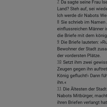
7
Da sagte seine Frau Ise
Land? Steh auf, sei wied
Ich werde dir Nabots We
8
Sie schrieb im Namen 
einflussreichen Männer i
die Briefe mit dem könig
9
Die Briefe lauteten: »R
Bewohner der Stadt zu
der vordersten Plätze.
10
Setzt ihm zwei gewis
Zeugen gegen ihn auftre
König geflucht!‹ Dann füh
ihn.«
11
Die Ältesten der Stad
Nabots Mitbürger, machte
ihren Briefen verlangt hat