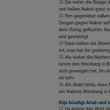
12
Sie riefen die Bürger
und ließen Nabot ganz vo
13
Ihm gegenüber saßen 
Zeugen gegen Nabot auf 
dem König geflucht!« Na
und gesteinigt.
14
Dann ließen die Ältes
tot, man hat ihn gesteinig
15
Als Isebel die Nachric
nimm den Weinberg in Bes
sich geweigert hat, ihn di
ist tot!«
16
Als Ahab hörte, dass N
um Nabots Weinberg in 
Elija kündigt Ahab und I
17
Da erging das Wort d