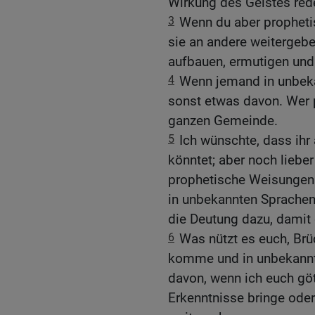
Wirkung des Geistes red
3
Wenn du aber prophet
sie an andere weitergeb
aufbauen, ermutigen und 
4
Wenn jemand in unbeka
sonst etwas davon. Wer 
ganzen Gemeinde.
5
Ich wünschte, dass ihr
könntet; aber noch lieber 
prophetische Weisungen 
in unbekannten Sprachen 
die Deutung dazu, damit
6
Was nützt es euch, Brü
komme und in unbekannte
davon, wenn ich euch göt
Erkenntnisse bringe ode