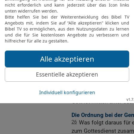
die, die zum Glauben ko
23
Stellt euch vor, die 
fangen an, in unbekannt
Neulinge oder Ungläubi
bestimmt für verrückt erk
24
Nehmt dagegen an, ihr
Weisungen. Wenn dann ein
hereinkommt, wird ihn all
überzeugen. Er wird sich
sehen.
25
Seine geheimen Gedan
niederwerfen, wird Gott 
Gott ist mitten unter euc
Die Ordnung bei der G
26
Was folgt daraus für 
zum Gottesdienst zusam