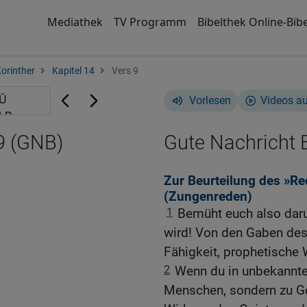
Mediathek
TV Programm
Bibelthek Online-Bibe
Korinther
Kapitel 14
Vers 9
Vorlesen
Videos a
,9 (GNB)
Gute Nachricht B
Zur Beurteilung des »R
(Zungenreden)
1
Bemüht euch also dar
wird! Von den Gaben des
Fähigkeit, prophetische
2
Wenn du in unbekannten
Menschen, sondern zu Go