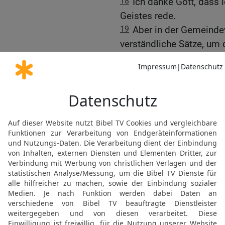
18
Ich danke Gott, dass i
Geistes rede.
19
Aber in der Gemeinde
verständliche Sätze, um 
als zehntausend Wörter, 
20
Brüder und Schwester
nach! In der Schlechtigkei
im Denken müsst ihr erw
21
Im Buch des Gesetzes 
unbekannten Sprachen re
Herr. Aber auch dann wer
22
Das Reden in Sprachen
Glaubenden bestimmt, son
Zeichen des Gerichts übe
prophetischen Botschafte
die Ungläubigen bestimm