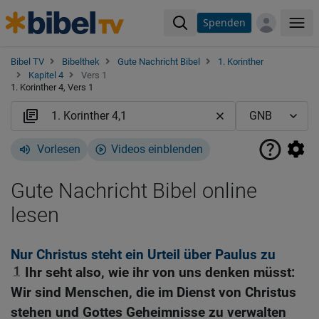
Spenden
Me
Bibel TV
Bibelthek
Gute Nachricht Bibel
1. Korinther
Kapitel 4
Vers 1
1. Korinther 4, Vers 1
Vorlesen
Videos einblenden
Gute Nachricht Bibel online
lesen
Nur Christus steht ein Urteil über Paulus zu
1
Ihr seht also, wie ihr von uns denken müsst:
Wir sind Menschen, die im Dienst von Christus
stehen und Gottes Geheimnisse zu verwalten