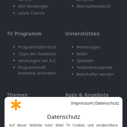
Alle Sendungen
MeinGottesdienst
Letzte Chance
TV Programm
Unterstützen
Programmübersicht
Weitersagen
Tipps der Redaktion
Beten
Sendungen von A-Z
Spenden
Programmheft
Testamentsspende
kostenlos anfordern
Botschafter werden
Themen
Apps & Angebote
Gott und Bibel erklärt
Newsletter
Feiertage
Mobile App
Interviews
Kids App