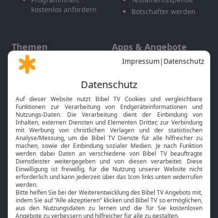
kostenlos anfordern
Botschafter werden
Themen
Apps & Angebote
Gott und Bibel erklärt
Newsletter
Feiertage
Mobile App
Interviews
Kids App
Neuigkeiten
Smart TV
HbbTV
Bibelthek Online-Bibel
Nächster Gottesdienst
Bibel TV
Service
Über uns
Kontakt
Jobs
TV-Empfang