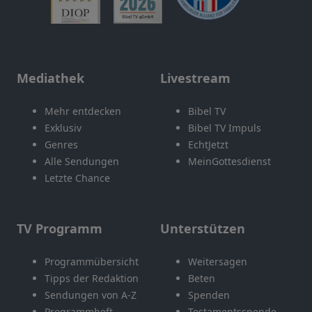
Mediathek
Livestream
Mehr entdecken
Bibel TV
Exklusiv
Bibel TV Impuls
Genres
EchtJetzt
Alle Sendungen
MeinGottesdienst
Letzte Chance
TV Programm
Unterstützen
Programmübersicht
Weitersagen
Tipps der Redaktion
Beten
Sendungen von A-Z
Spenden
Programmheft
Testamentsspende