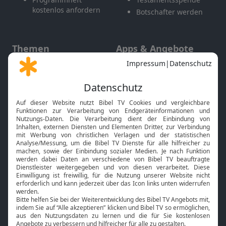
kostenlos anfordern
Botschafter werden
Themen
Apps & Angebote
Gott und Bibel erklärt
Newsletter
Feiertage
Mobile App
Interviews
Kids App
Neuigkeiten
Smart TV
HbbTV
Bibelthek Online-Bibel
Nächster Gottesdienst
Bibel TV
Service
Über uns
Kontakt
Jobs
TV-Empfang