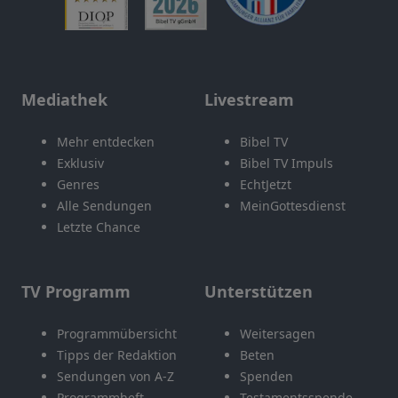
Mediathek
Livestream
Mehr entdecken
Bibel TV
Exklusiv
Bibel TV Impuls
Genres
EchtJetzt
Alle Sendungen
MeinGottesdienst
Letzte Chance
TV Programm
Unterstützen
Programmübersicht
Weitersagen
Tipps der Redaktion
Beten
Sendungen von A-Z
Spenden
Programmheft
Testamentsspende