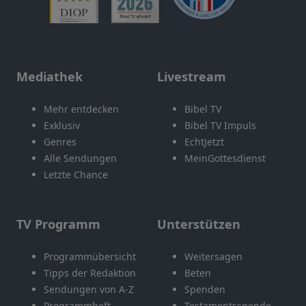
Mediathek
Livestream
Mehr entdecken
Bibel TV
Exklusiv
Bibel TV Impuls
Genres
EchtJetzt
Alle Sendungen
MeinGottesdienst
Letzte Chance
TV Programm
Unterstützen
Programmübersicht
Weitersagen
Tipps der Redaktion
Beten
Sendungen von A-Z
Spenden
Programmheft
Testamentsspende