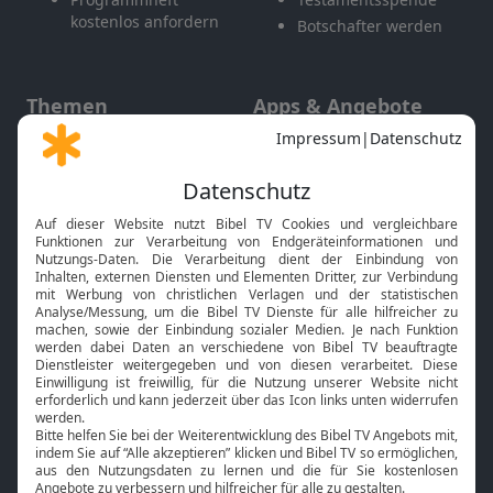
kostenlos anfordern
Botschafter werden
Themen
Apps & Angebote
Gott und Bibel erklärt
Newsletter
Feiertage
Mobile App
Interviews
Kids App
Neuigkeiten
Smart TV
HbbTV
Bibelthek Online-Bibel
Nächster Gottesdienst
Bibel TV
Service
Über uns
Kontakt
Jobs
TV-Empfang