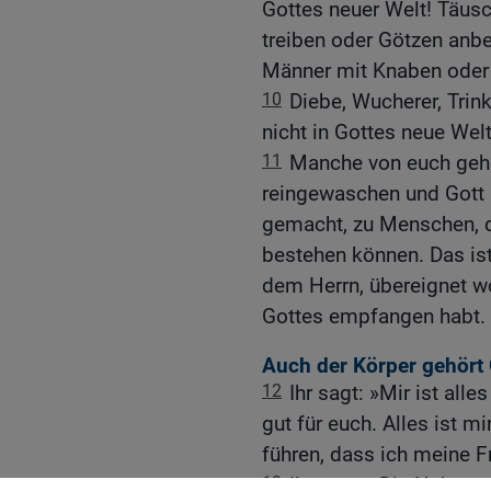
Gottes neuer Welt! Täusc
treiben oder Götzen anbe
Männer mit Knaben oder 
10
Diebe, Wucherer, Trin
nicht in Gottes neue We
11
Manche von euch gehör
reingewaschen und Gott 
gemacht, zu Menschen, di
bestehen können. Das ist
dem Herrn, übereignet w
Gottes empfangen habt.
Auch der Körper gehört 
12
Ihr sagt: »Mir ist alle
gut für euch. Alles ist mi
führen, dass ich meine Fr
13
Ihr sagt: »Die Nahrun