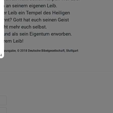
sich an seinem eigenen Leib.
 euer Leib ein Tempel des Heiligen
wohnt? Gott hat euch seinen Geist
icht mehr euch selbst.
ft und als sein Eigentum erworben.
eurem Leib!
euausgabe, © 2018 Deutsche Bibelgesellschaft, Stuttgart