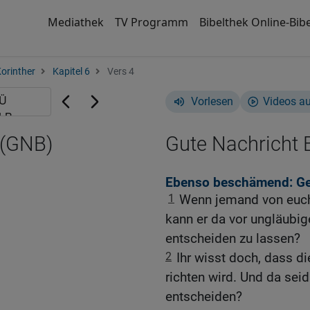
Mediathek
TV Programm
Bibelthek Online-Bibe
Korinther
Kapitel 6
Vers 4
Vorlesen
Videos a
 (GNB)
Gute Nachricht B
Ebenso beschämend: Ger
1
Wenn jemand von euch 
kann er da vor ungläubig
entscheiden zu lassen?
2
Ihr wisst doch, dass d
richten wird. Und da seid 
entscheiden?