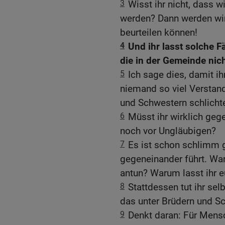
3
Wisst ihr nicht, dass w
werden? Dann werden wir
beurteilen können!
4
Und ihr lasst solche 
die in der Gemeinde nic
5
Ich sage dies, damit i
niemand so viel Verstand
und Schwestern schlicht
6
Müsst ihr wirklich geg
noch vor Ungläubigen?
7
Es ist schon schlimm 
gegeneinander führt. War
antun? Warum lasst ihr eu
8
Stattdessen tut ihr sel
das unter Brüdern und S
9
Denkt daran: Für Mensch