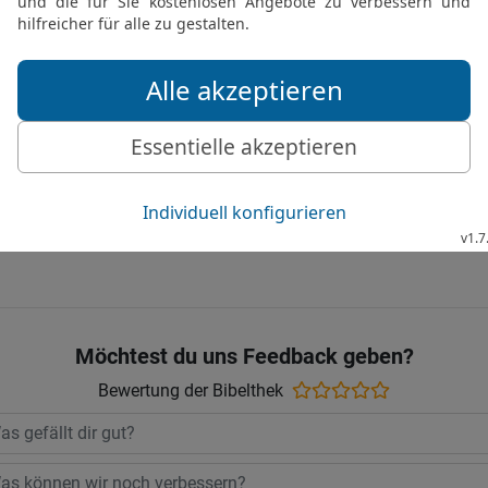
Unzucht treibt, vergeht 
19
Wisst ihr nicht, dass
Geistes ist, der in euch 
gegeben und ihr gehört n
20
Er hat euch freigekau
Macht ihm also Ehre an 
Gute Nachricht Bibel, durchgesehene N
Möchtest du uns Feedback geben?
Bewertung der Bibelthek