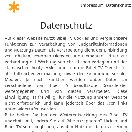
die Nahrung. Gott wird j
Aber unser Körper ist de
da, sondern für den Herr
Körper ist.
14
Denn so wie Gott Chri
hat, so wird er durch se
auferwecken.
15
Wisst ihr nicht, dass
von Christus seid? Kann 
Gliedern von Prostituier
16
Ihr müsst doch wissen
Prostituierten einlässt, m
Heiligen Schriften heißt 
17
Aber wer sich mit dem 
18
Hütet euch vor der Un
Mensch begehen kann, be