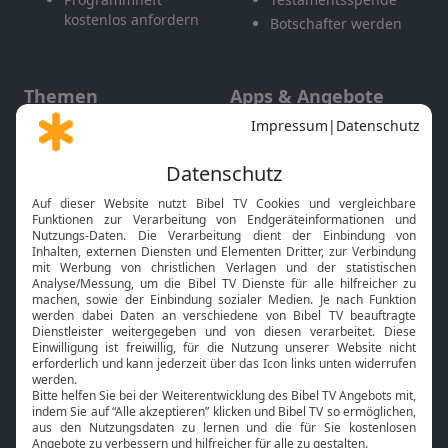
kostenlos anfordern
Botschafter werden
Themen
Apps & Angebote
Gott und Bibel erklärt
Newsletter
Feiertage
Mobile App
Interviews
Kids App
Neuigkeiten
Smart TV
HbbTV
Bibelthek Online-Bibel
Nächster Gottesdienst
Bibel TV
Service
Über uns
Kontakt
Jobs
TV-Empfang