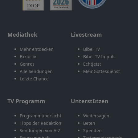
Mediathek
Livestream
Mehr entdecken
Bibel TV
Exklusiv
Bibel TV Impuls
Genres
EchtJetzt
Alle Sendungen
MeinGottesdienst
Letzte Chance
TV Programm
Unterstützen
Programmübersicht
Weitersagen
Tipps der Redaktion
Beten
Sendungen von A-Z
Spenden
Programmheft
Testamentsspende