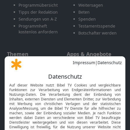
Programmübersicht
Weitersagen
Tipps der Redaktion
Beten
Sendungen von A-Z
Spenden
Programmheft
Testamentsspende
kostenlos anfordern
Botschafter werden
Themen
Apps & Angebote
Gott und Bibel erklärt
Newsletter
Feiertage
Mobile App
Interviews
Kids App
Neuigkeiten
Smart TV
HbbTV
Bibelthek Online-Bibel
Nächster Gottesdienst