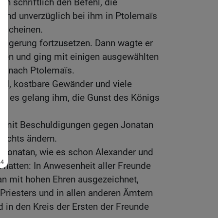
n schriftlich den Befehl, die
und unverzüglich bei ihm in Ptolemaïs
erscheinen.
elagerung fortzusetzen. Dann wagte er
öwen und ging mit einigen ausgewählten
rn nach Ptolemaïs.
ld, kostbare Gewänder und viele
d es gelang ihm, die Gunst des Königs
die mit Beschuldigungen gegen Jonatan
nichts ändern.
 Jonatan, wie es schon Alexander und
hatten: In Anwesenheit aller Freunde
n mit hohen Ehren ausgezeichnet,
riesters und in allen anderen Ämtern
 in den Kreis der Ersten der Freunde