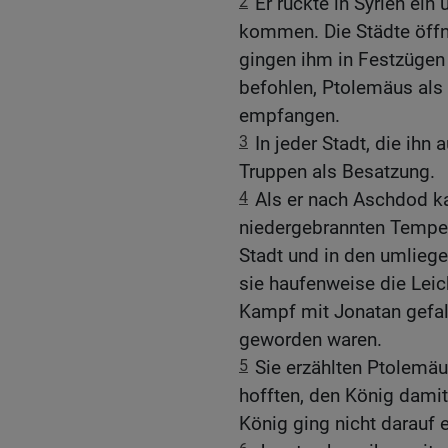
2
Er rückte in Syrien ein 
kommen. Die Städte öffn
gingen ihm in Festzügen 
befohlen, Ptolemäus als 
empfangen.
3
In jeder Stadt, die ihn 
Truppen als Besatzung.
4
Als er nach Aschdod k
niedergebrannten Tempel
Stadt und in den umlieg
sie haufenweise die Leic
Kampf mit Jonatan gefal
geworden waren.
5
Sie erzählten Ptolemäu
hofften, den König dami
König ging nicht darauf e