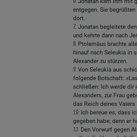
6
Jonatan kam ihm mit 
entgegen. Sie begrüßten 
dort.
7
Jonatan begleitete den
und kehrte dann nach Je
8
Ptolemäus brachte alle
hinauf nach Seleukia in 
Alexander zu stürzen.
9
Von Seleukia aus schi
folgende Botschaft: »La
schließen: Ich werde dir
Alexanders, zur Frau geb
das Reich deines Vater
10
Ich bereue es, dass i
gegeben habe; denn er h
11
Den Vorwurf gegen Al