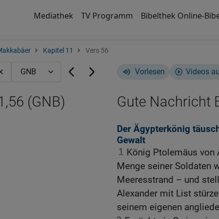
Mediathek
TV Programm
Bibelthek Online-Bibe
Makkabäer
Kapitel 11
Vers 56
Vorlesen
Videos a
1,56 (GNB)
Gute Nachricht B
Der Ägypterkönig täusch
Gewalt
1
König Ptolemäus von 
Menge seiner Soldaten w
Meeresstrand – und stellt
Alexander mit List stürz
seinem eigenen angliede