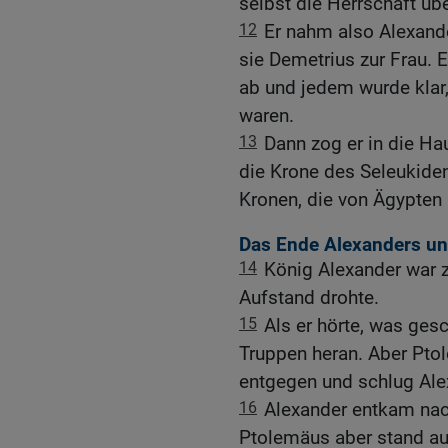
selbst die Herrschaft übe
12
Er nahm also Alexand
sie Demetrius zur Frau. 
ab und jedem wurde klar
waren.
13
Dann zog er in die Ha
die Krone des Seleukidenr
Kronen, die von Ägypten 
Das Ende Alexanders un
14
König Alexander war zu 
Aufstand drohte.
15
Als er hörte, was ges
Truppen heran. Aber Pto
entgegen und schlug Alex
16
Alexander entkam nac
Ptolemäus aber stand au