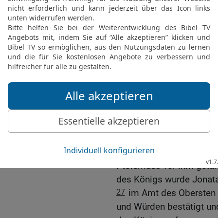
Ptolemaïs und gab Jonata
Belagerung abzubrechen 
zu einer Unterredung zu 
23
Jonatan befahl, die B
sich in die Höhle des L
Ratsältesten und Prieste
24
Er nahm Silber und Go
andere Geschenke mit un
zu gewinnen.
25
Verräter aus Israel, 
auftraten, konnten daran 
26
Demetrius behandelte
Ptolemäus vor ihm getan 
des Königs wurde Jonata
27
im Amt des Obersten P
und Würden bestätigt und