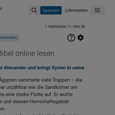
l
Spenden
Anmelden
Menü
1. Makkabäer 11, Vers 56
usblenden
ibel online lesen
t Alexander und bringt Syrien in seine
Ägypten sammelte viele Truppen – die
ar unzählbar wie die Sandkörner am
e eine starke Flotte auf. Er wollte
en und dessen Herrschaftsgebiet
rn.