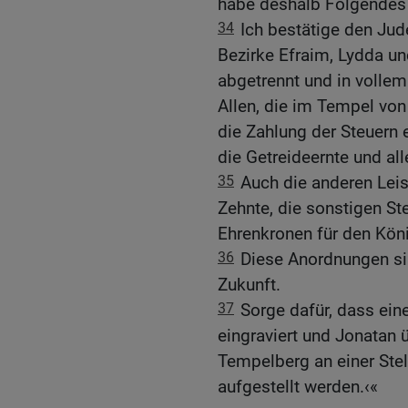
habe deshalb Folgendes
34
Ich bestätige den Jud
Bezirke Efraim, Lydda u
abgetrennt und in voll
Allen, die im Tempel von
die Zahlung der Steuern 
die Getreideernte und al
35
Auch die anderen Leis
Zehnte, die sonstigen St
Ehrenkronen für den Köni
36
Diese Anordnungen sind
Zukunft.
37
Sorge dafür, dass eine
eingraviert und Jonatan 
Tempelberg an einer Stell
aufgestellt werden.‹«