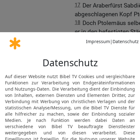
17
Der Araberfürst Sabdi
abgeschlagenen Kopf Pt
18
Doch Ptolemäus selber
er in den befestigten St
hatte, wurden von den 
19
und so konnte Demetr
167. Jahr der griechisch
Das Bündnis zwischen J
20
Damals hatte Jonatan
Belagerung der Festung 
Belagerungsmaschinen in
21
Einige Juden, die das
ihres eigenen Volkes, gi
davon.
22
Voller Zorn verlegte 