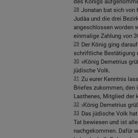
des Königs aufgenomme
28
Jonatan bat sich von 
Judäa und die drei Bezir
angeschlossen worden wa
einmalige Zahlung von 30
29
Der König ging darauf 
schriftliche Bestätigung
30
»König Demetrius grü
jüdische Volk.
31
Zu eurer Kenntnis lass
Briefes zukommen, den i
Lasthenes, Mitglied der 
32
›König Demetrius grüß
33
Das jüdische Volk hat
Tat bewiesen und ist all
nachgekommen. Dafür wil