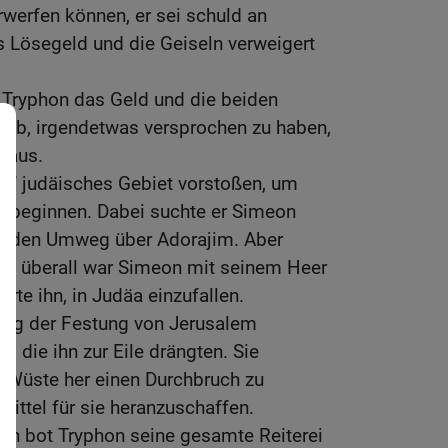
rwerfen können, er sei schuld an
s Lösegeld und die Geiseln verweigert
 Tryphon das Geld und die beiden
e ab, irgendetwas versprochen zu haben,
raus.
auf judäisches Gebiet vorstoßen, um
u beginnen. Dabei suchte er Simeon
e den Umweg über Adorajim. Aber
te, überall war Simeon mit seinem Heer
erte ihn, in Judäa einzufallen.
zung der Festung von Jerusalem
, die ihn zur Eile drängten. Sie
er Wüste her einen Durchbruch zu
ittel für sie heranzuschaffen.
en bot Tryphon seine gesamte Reiterei