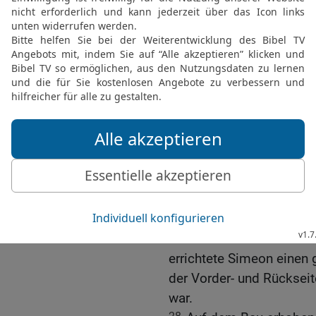
auf. Aber gerade in diese
konnte deshalb nicht du
Plan fallen und zog ab in
23
In der Nähe von Bask
bestatten.
24
Dann marschierte er w
Die Grabanlage in Mode
25
Simeon holte den Lei
bestattete ihn in der Sta
26
Ganz Israel hielt eine
beweinte ihn das Volk.
27
Über der Grabstätte s
errichtete Simeon einen 
der Vorder- und Rückseit
war.