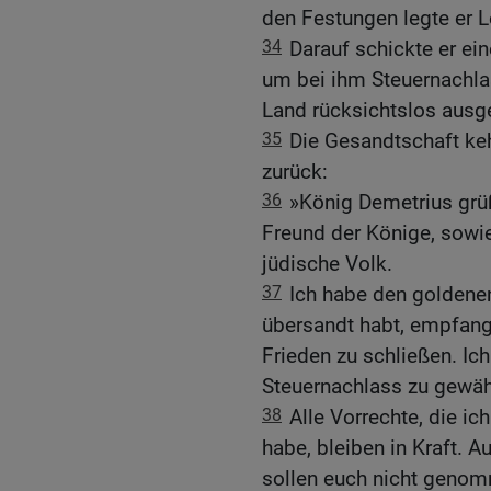
den Festungen legte er L
34
Darauf schickte er ei
um bei ihm Steuernachla
Land rücksichtslos ausg
35
Die Gesandtschaft ke
zurück:
36
»König Demetrius grü
Freund der Könige, sowi
jüdische Volk.
37
Ich habe den goldene
übersandt habt, empfange
Frieden zu schließen. I
Steuernachlass zu gewäh
38
Alle Vorrechte, die i
habe, bleiben in Kraft. A
sollen euch nicht geno