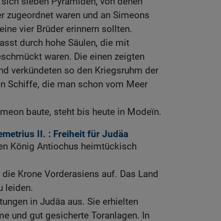
sich sieben Pyramiden, von denen
er zugeordnet waren und an Simeons
eine vier Brüder erinnern sollten.
asst durch hohe Säulen, die mit
eschmückt waren. Die einen zeigten
nd verkündeten so den Kriegsruhm der
ten Schiffe, die man schon vom Meer
imeon baute, steht bis heute in Modeïn.
etrius II. : Freiheit für Judäa
gen König Antiochus heimtückisch
t die Krone Vorderasiens auf. Das Land
u leiden.
ungen in Judäa aus. Sie erhielten
e und gut gesicherte Toranlagen. In