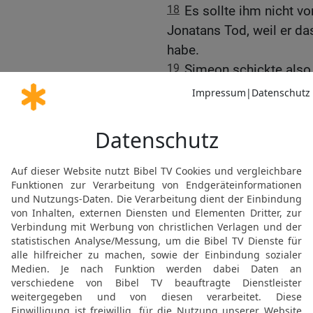
18
Es sollte ihm nicht vo
Jonatans Tod, weil er da
habe.
19
Simeon schickte also
Kinder. Der aber leugnet
und gab Jonatan nicht he
20
Jetzt wollte Tryphon 
sein Vernichtungswerk z
auszuweichen und wählt
wohin er auch marschier
schon zur Stelle und hind
21
Die feindliche Besat
schickte Boten an Tryphon
forderten ihn auf, von d
versuchen und Nahrungsm
22
Für dieses Unternehm