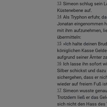
13
Simeon schlug sein L
Küstenebene auf.
14
Als Tryphon erfuhr, d
Jonatan eingenommen ha
mit ihm aufzunehmen, li
übermitteln:
15
»Ich halte deinen Brud
königlichen Kasse Gelder
aufgrund seiner Ämter z
16
Ich lasse ihn sofort w
Silber schickst und dazu 
sichergehen, dass er nich
wieder auf freiem Fuß ist
17
Simeon wusste genau,
Trotzdem ließ er das Gel
sich nicht den Hass des