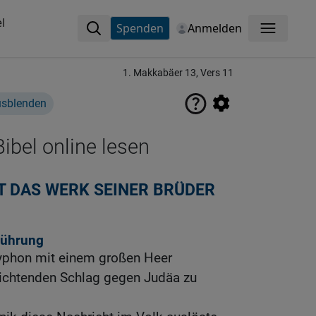
l
Spenden
Anmelden
Menü
1. Makkabäer 13, Vers 11
usblenden
ibel online lesen
T DAS WERK SEINER BRÜDER
Führung
ryphon mit einem großen Heer
nichtenden Schlag gegen Judäa zu