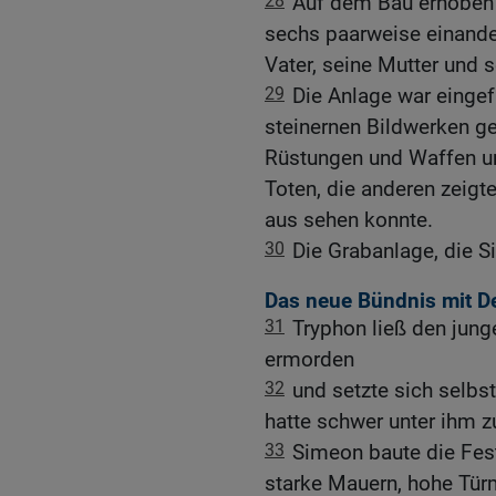
28
Auf dem Bau erhoben 
sechs paarweise einand
Vater, seine Mutter und s
29
Die Anlage war eingef
steinernen Bildwerken g
Rüstungen und Waffen u
Toten, die anderen zeig
aus sehen konnte.
30
Die Grabanlage, die S
Das neue Bündnis mit Dem
31
Tryphon ließ den jun
ermorden
32
und setzte sich selbs
hatte schwer unter ihm z
33
Simeon baute die Fest
starke Mauern, hohe Türm