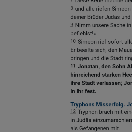
Diese Rede machte de
8
und alle riefen Simeon z
deiner Brüder Judas und
9
Nimm unsere Sache in d
befiehlst!«
10
Simeon rief sofort al
Er beeilte sich, den Ma
bringen und die Stadt ri
11
Jonatan, den Sohn Ab
hinreichend starken He
ihre Stadt verlassen; J
in ihr fest.
Tryphons Misserfolg. J
12
Tryphon brach mit ei
in Judäa einzumarschier
als Gefangenen mit.