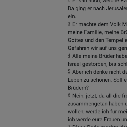
Er sah auch, welche Pa
Da ging er nach Jerusal
ein.
3
Er machte dem Volk Mut
meine Familie, meine Brü
Gottes und den Tempel 
Gefahren wir auf uns g
4
Alle meine Brüder habe
Israel gestorben, bis schl
5
Aber ich denke nicht d
Leben zu schonen. Soll 
Brüdern?
6
Nein, jetzt, da all die
zusammengetan haben un
wollen, werde ich für m
ich werde eure Frauen un
7