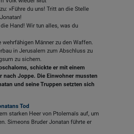
m Volk wieder Mut
u: »Führe du uns! Tritt an die Stelle
 Jonatan!
ie Hand! Wir tun alles, was du
le wehrfähigen Männer zu den Waffen.
uerbau in Jerusalem zum Abschluss zu
ngsum zu sichern.
schaloms, schickte er mit einem
er nach Joppe. Die Einwohner mussten
onatan und seine Truppen setzten sich
onatans Tod
nem starken Heer von Ptolemaïs auf, um
en. Simeons Bruder Jonatan führte er