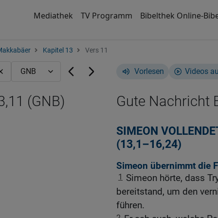
Mediathek
TV Programm
Bibelthek Online-Bibe
Makkabäer
Kapitel 13
Vers 11
Vorlesen
Videos a
3,11 (GNB)
Gute Nachricht B
SIMEON VOLLENDE
(13,1–16,24)
Simeon übernimmt die 
1
Simeon hörte, dass T
bereitstand, um den ver
führen.
2