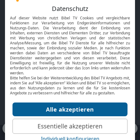
Feiertage
Mobile App
Interviews
Kids App
Neuigkeiten
Smart TV
HbbTV
Bibelthek Online-Bibel
Nächster Gottesdienst
Bibel TV
Service
Über uns
Kontakt
Jobs
TV-Empfang
Presse
FAQ
Mediadaten
bibeltv.de:
Impressum
Datenschutz
Nutzungsbedingungen