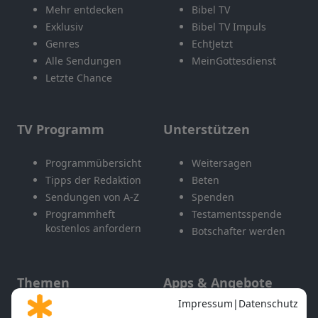
Mehr entdecken
Bibel TV
Exklusiv
Bibel TV Impuls
Genres
EchtJetzt
Alle Sendungen
MeinGottesdienst
Letzte Chance
TV Programm
Unterstützen
Programmübersicht
Weitersagen
Tipps der Redaktion
Beten
Sendungen von A-Z
Spenden
Programmheft
Testamentsspende
kostenlos anfordern
Botschafter werden
Themen
Apps & Angebote
Gott und Bibel erklärt
Newsletter