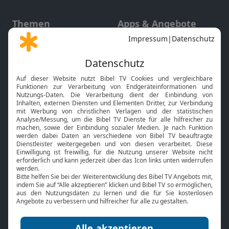
Themen
Apps & Angebote
Gott und Bibel erklärt
Newsletter
Feiertage
Mobile App
Interviews
Kids App
Neuigkeiten
Smart TV
HbbTV
Bibelthek Online-Bibel
Nächster Gottesdienst
Bibel TV
Service
Über uns
Kontakt
Jobs
TV-Empfang
Presse
FAQ
Mediadaten