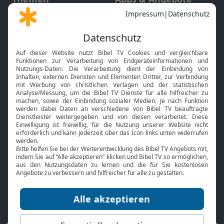
Gott und Bibel erklärt
Newsletter
Feiertage
Mobile App
Interviews
Kids App
Neuigkeiten
Smart TV
HbbTV
Bibelthek Online-Bibel
Nächster Gottesdienst
Bibel TV
Service
Über uns
Kontakt
Jobs
TV-Empfang
Presse
FAQ
Mediadaten