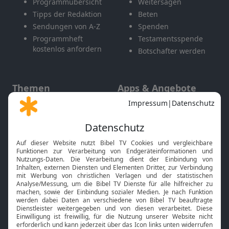
Programmübersicht
Weitersagen
Tipps der Redaktion
Beten
Sendungen von A-Z
Spenden
Programmheft
Testamentsspende
kostenlos anfordern
Botschafter werden
Themen
Apps & Angebote
Gott und Bibel erklärt
Newsletter
Feiertage
Mobile App
Interviews
Kids App
Neuigkeiten
Smart TV
HbbTV
Bibelthek Online-Bibel
Nächster Gottesdienst
Bibel TV
Service