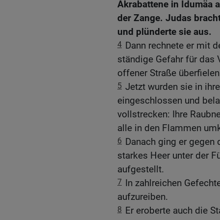
Akrabattene in Idumäa an
der Zange. Judas bracht
und plünderte sie aus.
4
Dann rechnete er mit d
ständige Gefahr für das 
offener Straße überfielen
5
Jetzt wurden sie in ihr
eingeschlossen und bela
vollstrecken: Ihre Raubn
alle in den Flammen um
6
Danach ging er gegen d
starkes Heer unter der 
aufgestellt.
7
In zahlreichen Gefecht
aufzureiben.
8
Er eroberte auch die S