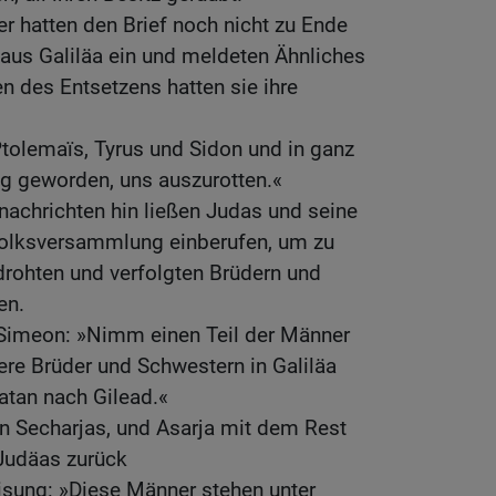
r hatten den Brief noch nicht zu Ende
 aus Galiläa ein und meldeten Ähnliches
en des Entsetzens hatten sie ihre
Ptolemaïs, Tyrus und Sidon und in ganz
nig geworden, uns auszurotten.«
achrichten hin ließen Judas und seine
Volksversammlung einberufen, um zu
edrohten und verfolgten Brüdern und
en.
Simeon: »Nimm einen Teil der Männer
ere Brüder und Schwestern in Galiläa
natan nach Gilead.«
hn Secharjas, und Asarja mit dem Rest
Judäas zurück
isung: »Diese Männer stehen unter