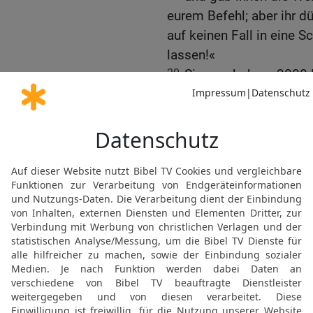
eurem Befehl; aber ihr d
auf keinen Fall in eine 
lassen!«
20
Simeon bekam 3000 Ma
Galiläa zu ziehen, und J
Unternehmen in Gilead.
Rettung für die Juden in
21
Simeon zog also nach 
besiegte er die Fremden
22
und verfolgte sie bis 
verloren ungefähr 3000 
Gefallenen nahmen die L
23
Simeon brachte die Ju
Frauen und Kindern und 
allen herrschte großer Ju