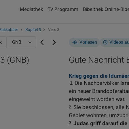
Mediathek
TV Programm
Bibelthek Online-Bibe
Makkabäer
Kapitel 5
Vers 3
Vorlesen
Videos a
,3 (GNB)
Gute Nachricht B
Krieg gegen die Idumäe
1
Die Nachbarvölker Isra
ein neuer Brandopferalta
eingeweiht worden war.
2
Sie beschlossen, alle
Gebiet wohnten, umzubri
3
Judas griff darauf d