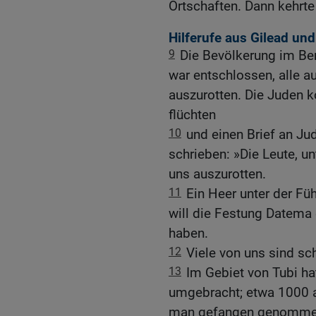
Ortschaften. Dann kehrte
Hilferufe aus Gilead und
9
Die Bevölkerung im Be
war entschlossen, alle a
auszurotten. Die Juden k
flüchten
10
und einen Brief an Ju
schrieben: »Die Leute, un
uns auszurotten.
11
Ein Heer unter der Fü
will die Festung Datema e
haben.
12
Viele von uns sind sc
13
Im Gebiet von Tubi ha
umgebracht; etwa 1000 an
man gefangen genommen, 