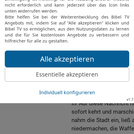
24
Der Makkabäer Judas 
inzwischen den Jordan üb
lang durch die Steppe ma
25
als sie auf einen Tru
freundlich gesinnt waren
Schicksal ihrer Brüder, 
26
Viele von ihnen würde
des Landes, in Bozra, B
Karnajim, gefangen geha
27
manche auch in den k
Tag sollten die jüdisch
man mit einem Schlag all
28
Auf diese Nachricht 
sofort kehrt und marschi
nahm die Stadt ein, ließ
niedermachen, die Waffe