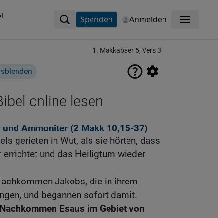
l
Spenden
Anmelden
Menü
1. Makkabäer 5, Vers 3
usblenden
ibel online lesen
r und Ammoniter (2
Makk 10,15-37
)
els gerieten in Wut, als sie hörten, dass
r errichtet und das Heiligtum wieder
 Nachkommen Jakobs, die in ihrem
ngen, und begannen sofort damit.
ie Nachkommen Esaus im Gebiet von