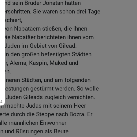
und sein Bruder Jonatan hatten
erschritten. Sie waren schon drei Tage
rschiert,
pp von Nabatäern stießen, die ihnen
. Die Nabatäer berichteten ihnen vom
der Juden im Gebiet von Gilead.
n in den großen befestigten Städten
osor, Alema, Kaspin, Maked und
lten,
leineren Städten, und am folgenden
en Festungen gestürmt werden. So wolle
e Juden Gileads zugleich vernichten.
hin machte Judas mit seinem Heer
erte durch die Steppe nach Bozra. Er
 alle männlichen Einwohner
n und Rüstungen als Beute