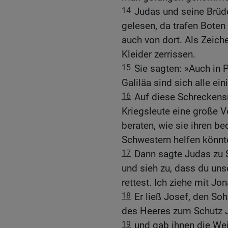
14
Judas und seine Brüde
gelesen, da trafen Boten
auch von dort. Als Zeich
Kleider zerrissen.
15
Sie sagten: »Auch in 
Galiläa sind sich alle ei
16
Auf diese Schreckensn
Kriegsleute eine große 
beraten, wie sie ihren b
Schwestern helfen könnt
17
Dann sagte Judas zu 
und sieh zu, dass du uns
rettest. Ich ziehe mit Jo
18
Er ließ Josef, den So
des Heeres zum Schutz 
19
und gab ihnen die We