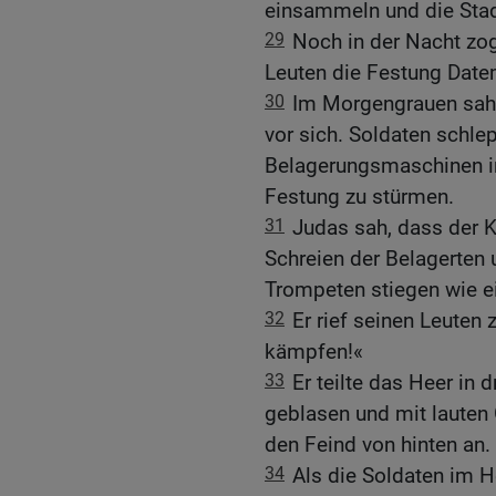
einsammeln und die Stad
29
Noch in der Nacht zog
Leuten die Festung Date
30
Im Morgengrauen sahe
vor sich. Soldaten schle
Belagerungsmaschinen in
Festung zu stürmen.
31
Judas sah, dass der 
Schreien der Belagerten 
Trompeten stiegen wie e
32
Er rief seinen Leuten 
kämpfen!«
33
Er teilte das Heer in
geblasen und mit lauten 
den Feind von hinten an.
34
Als die Soldaten im H