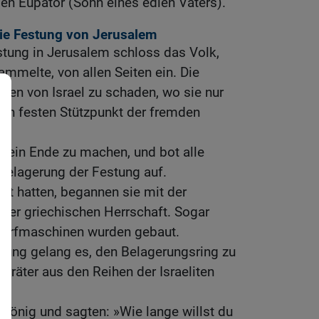
n Eupator (Sohn eines edlen Vaters).
 die Festung von Jerusalem
stung in Jerusalem schloss das Volk,
mmelte, von allen Seiten ein. Die
ten von Israel zu schaden, wo sie nur
nen festen Stützpunkt der fremden
 ein Ende zu machen, und bot alle
Belagerung der Festung auf.
lt hatten, begannen sie mit der
der griechischen Herrschaft. Sogar
urfmaschinen wurden gebaut.
zung gelang es, den Belagerungsring zu
erräter aus den Reihen der Israeliten
König und sagten: »Wie lange willst du