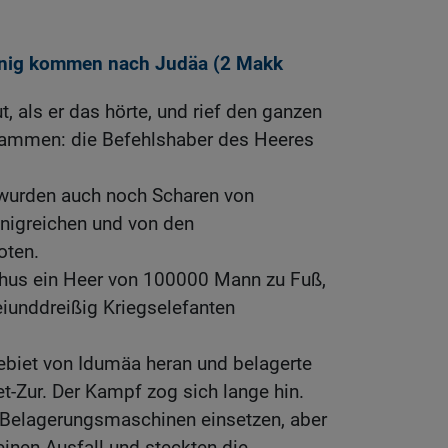
önig kommen nach Judäa (2
Makk
t, als er das hörte, und rief den ganzen
sammen: die Befehlshaber des Heeres
wurden auch noch Scharen von
nigreichen und von den
oten.
hus ein Heer von 100000 Mann zu Fuß,
iunddreißig Kriegselefanten
ebiet von Idumäa heran und belagerte
et-Zur. Der Kampf zog sich lange hin.
 Belagerungsmaschinen einsetzen, aber
inen Ausfall und steckten die