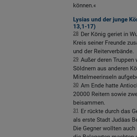
können.«
Lysias und der junge K
13,1-17
)
28
Der König geriet in Wu
Kreis seiner Freunde zu
und der Reiterverbände.
29
Außer deren Truppen 
Söldnern aus anderen Kö
Mittelmeerinseln aufgeb
30
Am Ende hatte Antioc
20000 Reitern sowie zwe
beisammen.
31
Er rückte durch das G
als erste Stadt Judäas B
Die Gegner wollten auch
die Belagerten machten e