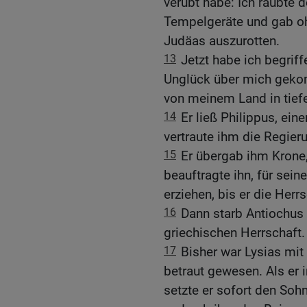
verübt habe: Ich raubte 
Tempelgeräte und gab oh
Judäas auszurotten.
13
Jetzt habe ich begrif
Unglück über mich gekom
von meinem Land in tiefe
14
Er ließ Philippus, ein
vertraute ihm die Regier
15
Er übergab ihm Krone
beauftragte ihn, für sei
erziehen, bis er die Her
16
Dann starb Antiochus 
griechischen Herrschaft.
17
Bisher war Lysias mit
betraut gewesen. Als er 
setzte er sofort den Soh