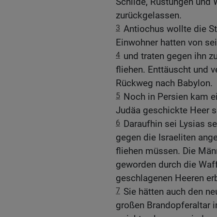
Schilde, Rüstungen und
zurückgelassen.
3
Antiochus wollte die S
Einwohner hatten von se
4
und traten gegen ihn 
fliehen. Enttäuscht und v
Rückweg nach Babylon.
5
Noch in Persien kam e
Judäa geschickte Heer se
6
Daraufhin sei Lysias s
gegen die Israeliten ange
fliehen müssen. Die Männ
geworden durch die Waff
geschlagenen Heeren erb
7
Sie hätten auch den ne
großen Brandopferaltar