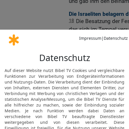
und gab ihm den Beiname
Die Israeliten belagern
18
Die Besatzung der Fe
das sich im Tempel versa
Soldaten suchten den Leu
konnten, und bildeten ei
Macht.
19
Judas beschloss, dem
wehrfähigen Männer zur 
20
Als alle sich gesamme
Belagerung im 150. Jahr 
Belagerungstürme und W
21
Einigen von der Besat
durchbrechen. Ein paar V
schlossen sich ihnen an,
22
gingen mit ihnen zum 