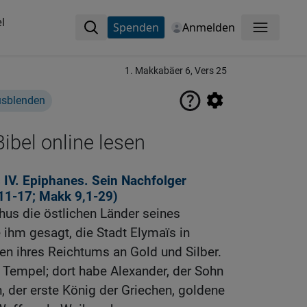
l
Spenden
Anmelden
Menü
1. Makkabäer 6, Vers 25
usblenden
ibel online lesen
IV. Epiphanes. Sein Nachfolger
11-17
;
Makk 9,1-29
)
us die östlichen Länder seines
ihm gesagt, die Stadt Elymaïs in
en ihres Reichtums an Gold und Silber.
r Tempel; dort habe Alexander, der Sohn
 der erste König der Griechen, goldene