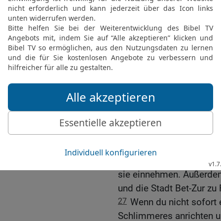
noch damit warten, uns 
nehmen für das, was man
23
Wir haben deinem Vat
angenommen, die er uns 
befolgt.
24
Was haben wir nun da
betrachten uns als Feind
konnten, haben sie umge
25
Aber nicht nur gegen 
vorgegangen, nein, auch
angegriffen.
26
Und jetzt belagern si
sie einnehmen. Außerde
und die Stadt Bet-Zur zu
27
Wenn du nicht sofort
Schlimmeres anrichten un