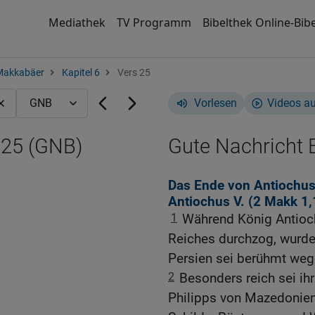
Mediathek
TV Programm
Bibelthek Online-Bibe
Makkabäer
Kapitel 6
Vers 25
Vorlesen
Videos a
,25 (GNB)
Gute Nachricht B
Das Ende von Antiochus 
Antiochus V. (2
Makk 1,
1
Während König Antioch
Reiches durchzog, wurde 
Persien sei berühmt weg
2
Besonders reich sei ih
Philipps von Mazedonien,