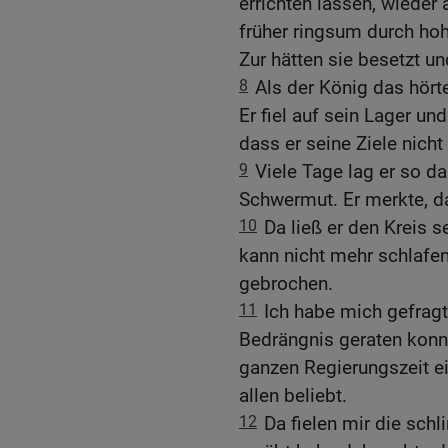
errichten lassen, wieder
früher ringsum durch hoh
Zur hätten sie besetzt u
8
Als der König das hörte
Er fiel auf sein Lager u
dass er seine Ziele nicht 
9
Viele Tage lag er so d
Schwermut. Er merkte, d
10
Da ließ er den Kreis 
kann nicht mehr schlafe
gebrochen.
11
Ich habe mich gefragt
Bedrängnis geraten konn
ganzen Regierungszeit e
allen beliebt.
12
Da fielen mir die sch