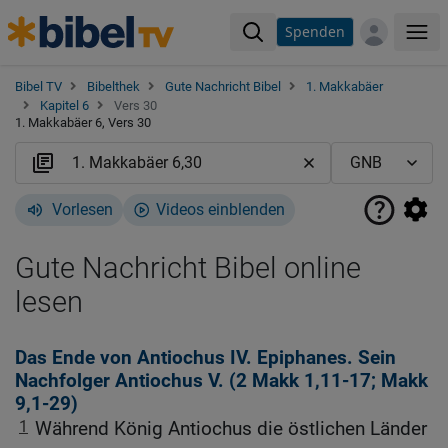
Spenden
Me
Bibel TV
Bibelthek
Gute Nachricht Bibel
1. Makkabäer
Kapitel 6
Vers 30
1. Makkabäer 6, Vers 30
Vorlesen
Videos einblenden
Gute Nachricht Bibel online
lesen
Das Ende von Antiochus IV. Epiphanes. Sein
Nachfolger Antiochus V. (2
Makk 1,11-17
;
Makk
9,1-29
)
1
Während König Antiochus die östlichen Länder