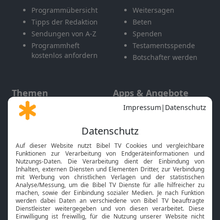
Programmübersicht
Weitersagen
Tipps der Redaktion
Beten
Sendungen von A-Z
Spenden
Programmheft
Testamentsspende
kostenlos anfordern
Botschafter werden
Themen
Apps & Angebote
Gott und Bibel erklärt
Newsletter
Feiertage
Mobile App
Interviews
Kids App
Neuigkeiten
Smart TV
HbbTV
Bibelthek Online-Bibel
Nächster Gottesdienst