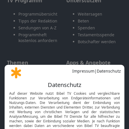
TV Programm
Unterstützen
Programmübersicht
Weitersagen
Tipps der Redaktion
Beten
Sendungen von A-Z
Spenden
Programmheft
Testamentsspende
kostenlos anfordern
Botschafter werden
Themen
Apps & Angebote
Gott und Bibel erklärt
Newsletter
Feiertage
Mobile App
Interviews
Kids App
Neuigkeiten
Smart TV
HbbTV
Bibelthek Online-Bibel
Nächster Gottesdienst