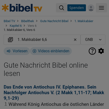
Spenden
Me
Bibel TV
Bibelthek
Gute Nachricht Bibel
1. Makkabäer
Kapitel 6
Vers 6
1. Makkabäer 6, Vers 6
Vorlesen
Videos einblenden
Gute Nachricht Bibel online
lesen
Das Ende von Antiochus IV. Epiphanes. Sein
Nachfolger Antiochus V. (2
Makk 1,11-17
;
Makk
9,1-29
)
1
Während König Antiochus die östlichen Länder