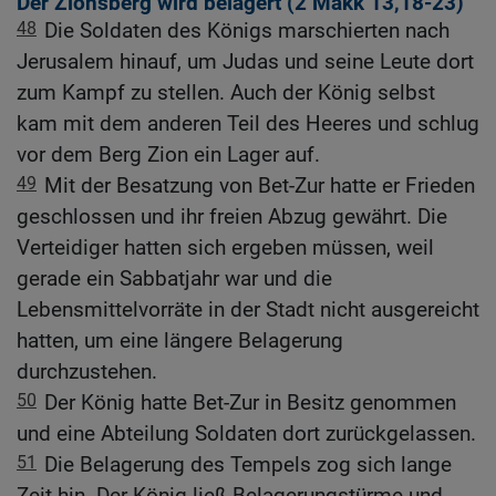
Der Zionsberg wird belagert (2
Makk 13,18-23
)
48
Die Soldaten des Königs marschierten nach
Jerusalem hinauf, um Judas und seine Leute dort
zum Kampf zu stellen. Auch der König selbst
kam mit dem anderen Teil des Heeres und schlug
vor dem Berg Zion ein Lager auf.
49
Mit der Besatzung von Bet-Zur hatte er Frieden
geschlossen und ihr freien Abzug gewährt. Die
Verteidiger hatten sich ergeben müssen, weil
gerade ein Sabbatjahr war und die
Lebensmittelvorräte in der Stadt nicht ausgereicht
hatten, um eine längere Belagerung
durchzustehen.
50
Der König hatte Bet-Zur in Besitz genommen
und eine Abteilung Soldaten dort zurückgelassen.
51
Die Belagerung des Tempels zog sich lange
Zeit hin. Der König ließ Belagerungstürme und