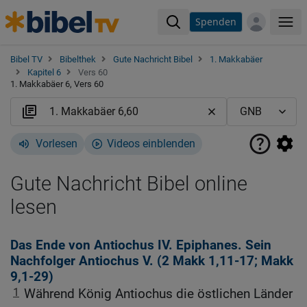
Spenden
Me
Bibel TV
Bibelthek
Gute Nachricht Bibel
1. Makkabäer
Kapitel 6
Vers 60
1. Makkabäer 6, Vers 60
Vorlesen
Videos einblenden
Gute Nachricht Bibel online
lesen
Das Ende von Antiochus IV. Epiphanes. Sein
Nachfolger Antiochus V. (2
Makk 1,11-17
;
Makk
9,1-29
)
1
Während König Antiochus die östlichen Länder