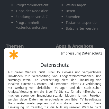
Programmübersicht
Weitersagen
Tipps der Redaktion
Beten
Sendungen von A-Z
Spenden
Programmheft
Testamentsspende
kostenlos anfordern
Botschafter werden
Themen
Apps & Angebote
Gott und Bibel erklärt
Newsletter
Feiertage
Mobile App
Interviews
Kids App
Neuigkeiten
Smart TV
HbbTV
Bibelthek Online-Bibel
Nächster Gottesdienst