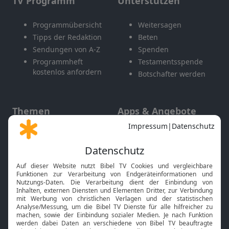
TV Programm
Unterstützen
Programmübersicht
Weitersagen
Tipps der Redaktion
Beten
Sendungen von A-Z
Spenden
Programmheft
Testamentsspende
kostenlos anfordern
Botschafter werden
Themen
Apps & Angebote
Gott und Bibel erklärt
Newsletter
Feiertage
Mobile App
Interviews
Kids App
Neuigkeiten
Smart TV
HbbTV
Bibelthek Online-Bibel
Nächster Gottesdienst