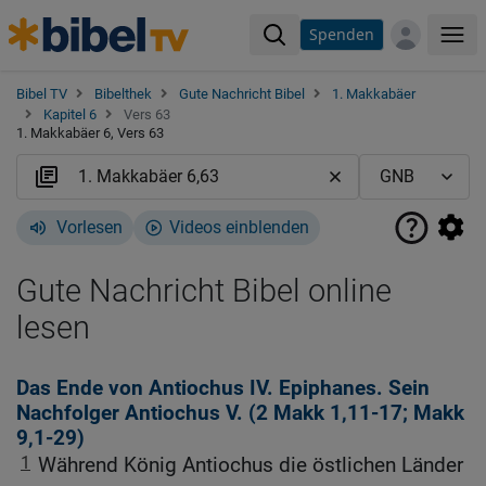
Spenden
Me
Bibel TV
Bibelthek
Gute Nachricht Bibel
1. Makkabäer
Kapitel 6
Vers 63
1. Makkabäer 6, Vers 63
Vorlesen
Videos einblenden
Gute Nachricht Bibel online
lesen
Das Ende von Antiochus IV. Epiphanes. Sein
Nachfolger Antiochus V. (2
Makk 1,11-17
;
Makk
9,1-29
)
1
Während König Antiochus die östlichen Länder