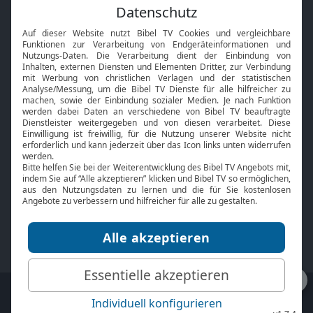
Feiertage
Mobile App
Interviews
Kids App
Neuigkeiten
Smart TV
HbbTV
Bibelthek Online-Bibel
Nächster Gottesdienst
Bibel TV
Service
Über uns
Kontakt
Jobs
TV-Empfang
Presse
FAQ
Mediadaten
bibeltv.de:
Impressum
Datenschutz
Nutzungsbedingungen