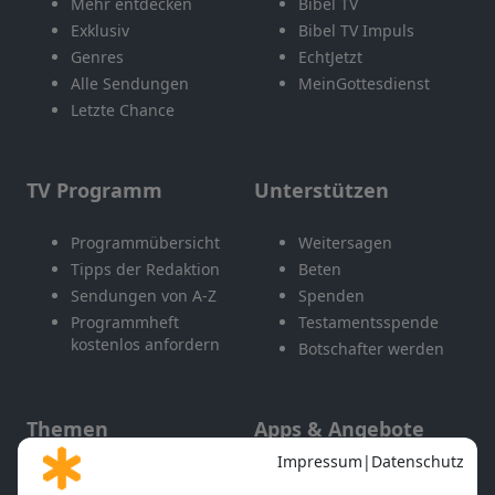
Mehr entdecken
Bibel TV
Exklusiv
Bibel TV Impuls
Genres
EchtJetzt
Alle Sendungen
MeinGottesdienst
Letzte Chance
TV Programm
Unterstützen
Programmübersicht
Weitersagen
Tipps der Redaktion
Beten
Sendungen von A-Z
Spenden
Programmheft
Testamentsspende
kostenlos anfordern
Botschafter werden
Themen
Apps & Angebote
Gott und Bibel erklärt
Newsletter