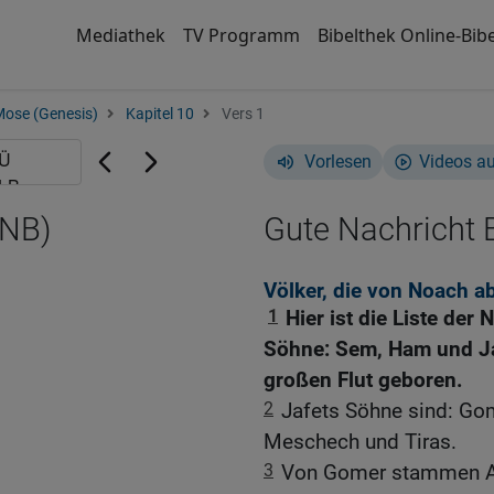
Mediathek
TV Programm
Bibelthek Online-Bibe
Mose (Genesis)
Kapitel 10
Vers 1
Vorlesen
Videos a
GNB)
Gute Nachricht B
Völker, die von Noach 
1
Hier ist die Liste de
Söhne: Sem, Ham und Ja
großen Flut geboren.
2
Jafets Söhne sind: Go
Meschech und Tiras.
3
Von Gomer stammen As