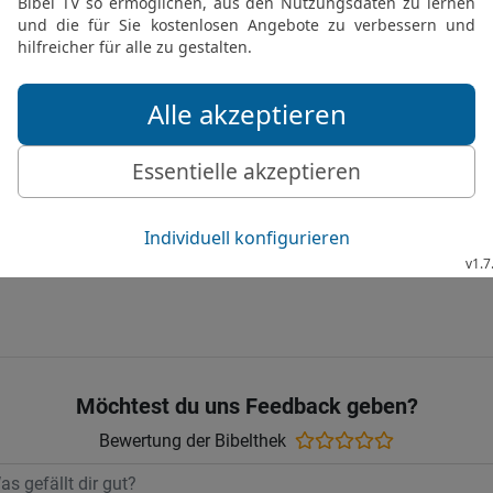
30
Ihr Gebiet reicht von
im Osten.
31
Diese alle sind Nach
von denen jedes nach Si
und seine eigene Sprache
32
Alle diese Stämme u
Noachs. Von den Söhne
sich nach der großen Flu
Gute Nachricht Bibel, durchgesehene N
Möchtest du uns Feedback geben?
Bewertung der Bibelthek