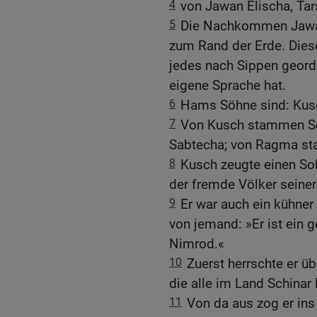
4
von Jawan Elischa, Tars
5
Die Nachkommen Jawan
zum Rand der Erde. Diese
jedes nach Sippen geordn
eigene Sprache hat.
6
Hams Söhne sind: Kusc
7
Von Kusch stammen Se
Sabtecha; von Ragma s
8
Kusch zeugte einen So
der fremde Völker seiner
9
Er war auch ein kühner
von jemand: »Er ist ein
Nimrod.«
10
Zuerst herrschte er ü
die alle im Land Schinar 
11
Von da aus zog er ins