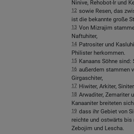
Ninive, Rehobot-Ir und K
12
sowie Resen, das zwis
ist die bekannte große St
13
Von Mizrajim stammen 
Naftuhiter,
14
Patrositer und Kasluhi
Philister herkommen.
15
Kanaans Söhne sind: S
16
außerdem stammen von
Girgaschiter,
17
Hiwiter, Arkiter, Siniter
18
Arwaditer, Zemariter 
Kanaaniter breiteten sich
19
dass ihr Gebiet von S
reichte und ostwärts b
Zebojim und Lescha.