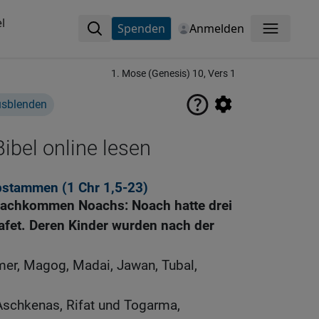
l
Spenden
Anmelden
Menü
1. Mose (Genesis) 10, Vers 1
usblenden
ibel online lesen
abstammen (1
Chr 1,5-23
)
r Nachkommen Noachs: Noach hatte drei
fet. Deren Kinder wurden nach der
mer, Magog, Madai, Jawan, Tubal,
chkenas, Rifat und Togarma,