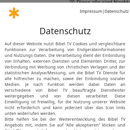
20
Diese alle sind Nach
von denen jedes nach Si
und seine eigene Sprache
21
Auch Sem, dem ältest
geboren. Von ihm stam
22
Sems Söhne sind: Ela
23
Von Aram stammen Uz
24
Arpachschad zeugte S
25
Eber wurden zwei Söh
(Teilung) , denn zu seine
die Erde; der andere hieß
26
Die Söhne Joktans si
Jerach,
27
Hadoram, Usal, Dikla,
28
Obal, Abimaël, Saba,
29
Ofir, Hawila und Job