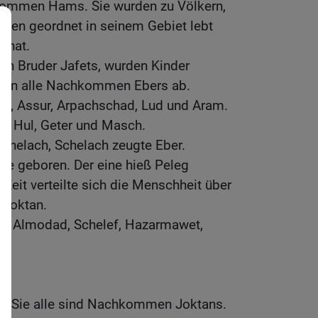
kommen Hams. Sie wurden zu Völkern,
ppen geordnet in seinem Gebiet lebt
 hat.
en Bruder Jafets, wurden Kinder
men alle Nachkommen Ebers ab.
m, Assur, Arpachschad, Lud und Aram.
, Hul, Geter und Masch.
chelach, Schelach zeugte Eber.
ne geboren. Der eine hieß Peleg
r Zeit verteilte sich die Menschheit über
 Joktan.
nd Almodad, Schelef, Hazarmawet,
ab. Sie alle sind Nachkommen Joktans.