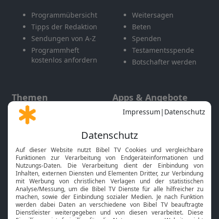
Programmübersicht
Weitersagen
Tipps der Redaktion
Beten
Sendungen von A-Z
Spenden
Programmheft
Testamentsspende
kostenlos anfordern
Botschafter werden
Themen
Apps & Angebote
Gott und Bibel erklärt
Newsletter
Feiertage
Mobile App
Interviews
Kids App
Neuigkeiten
Smart TV
HbbTV
Bibelthek Online-Bibel
Nächster Gottesdienst