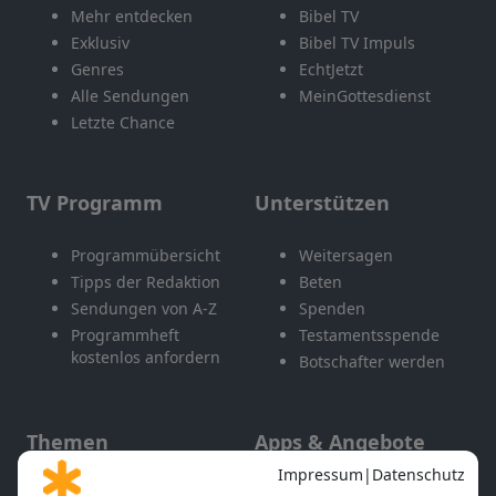
Mehr entdecken
Bibel TV
Exklusiv
Bibel TV Impuls
Genres
EchtJetzt
Alle Sendungen
MeinGottesdienst
Letzte Chance
TV Programm
Unterstützen
Programmübersicht
Weitersagen
Tipps der Redaktion
Beten
Sendungen von A-Z
Spenden
Programmheft
Testamentsspende
kostenlos anfordern
Botschafter werden
Themen
Apps & Angebote
Gott und Bibel erklärt
Newsletter