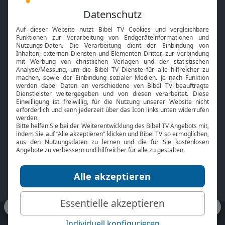
Feiertage
Mobile App
Interviews
Kids App
Neuigkeiten
Smart TV
HbbTV
Bibelthek Online-Bibel
Nächster Gottesdienst
Bibel TV
Service
Über uns
Kontakt
Jobs
TV-Empfang
Presse
FAQ
Mediadaten
bibeltv.de:
Impressum
Datenschutz
Nutzungsbedingungen
Fakten Bibel TV App