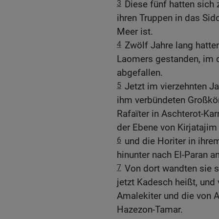
3
Diese fünf hatten sic
ihren Truppen in das Sid
Meer ist.
4
Zwölf Jahre lang hatte
Laomers gestanden, im d
abgefallen.
5
Jetzt im vierzehnten J
ihm verbündeten Großkön
Rafaïter in Aschterot-Kar
der Ebene von Kirjatajim
6
und die Horiter in ihr
hinunter nach El-Paran 
7
Von dort wandten sie 
jetzt Kadesch heißt, und
Amalekiter und die von 
Hazezon-Tamar.