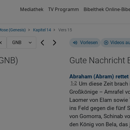
Mediathek
TV Programm
Bibelthek Online-Bibe
Mose (Genesis)
Kapitel 14
Vers 15
Vorlesen
Videos a
(GNB)
Gute Nachricht B
Abraham (Abram) rettet 
1-2
Um diese Zeit brach 
Großkönige – Amrafel von
Laomer von Elam sowie Ti
ins Feld gegen die fünf
von Gomorra, Schinab v
den König von Bela, das j