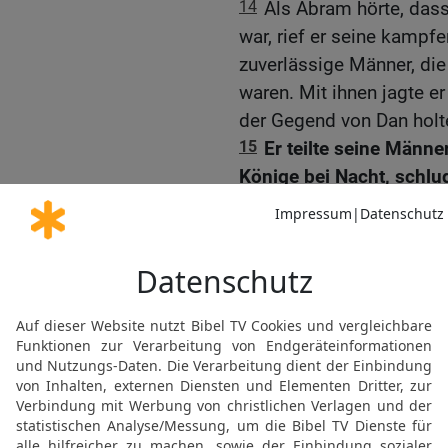
14
Als Abram hörte, dass
war, rief er seine kamp
zuverlässige Männer, die
waren. Mit ihnen jagte er
der Gegend von Dan holte
15
Er teilte seine Männer
Könige bei Nacht, schlug 
nach Hoba nördlich vo
16
Er nahm ihnen die gan
Lot samt den verschlepp
Gefangenen.
Die Begegnung mit Mel
17
Als Abram nach seine
anderen Großkönige hei
entgegen ins Schawetal, d
18
Auch Melchisedek, de