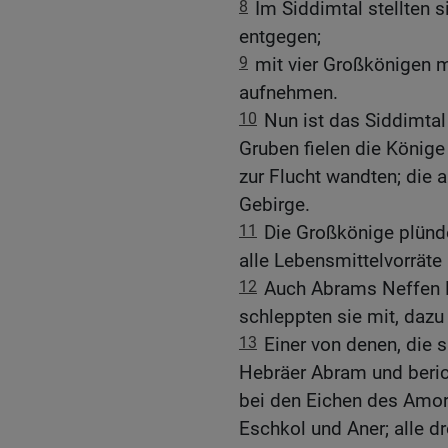
8
Im Siddimtal stellten 
entgegen;
9
mit vier Großkönigen m
aufnehmen.
10
Nun ist das Siddimtal
Gruben fielen die König
zur Flucht wandten; die 
Gebirge.
11
Die Großkönige plün
alle Lebensmittelvorräte 
12
Auch Abrams Neffen L
schleppten sie mit, dazu
13
Einer von denen, die 
Hebräer Abram und beric
bei den Eichen des Amor
Eschkol und Aner; alle d