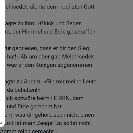
Melchisedek diente dem höchsten Gott
 sagte zu ihm: »Glück und Segen
 Gott, der Himmel und Erde geschaffen
afür gepriesen, dass er dir den Sieg
en hat!« Abram aber gab Melchisedek
llem, was er den Königen abgenommen
sagte zu Abram: »Gib mir meine Leute
nst du behalten!«
e: »Ich schwöre beim HERRN, dem
el und Erde gemacht hat:
 dem, was dir gehört, auch nicht einen
Gott ist mein Zeuge! Du sollst nicht
 Abram reich gemacht.‹