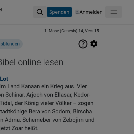
l
Spenden
Anmelden
Menü
1. Mose (Genesis) 14, Vers 15
usblenden
ibel online lesen
Lot
im Land Kanaan ein Krieg aus. Vier
 Schinar, Arjoch von Ellasar, Kedor-
dal, der König vieler Völker – zogen
 Stadtkönige Bera von Sodom, Birscha
on Adma, Schemeber von Zebojim und
etzt Zoar heißt.