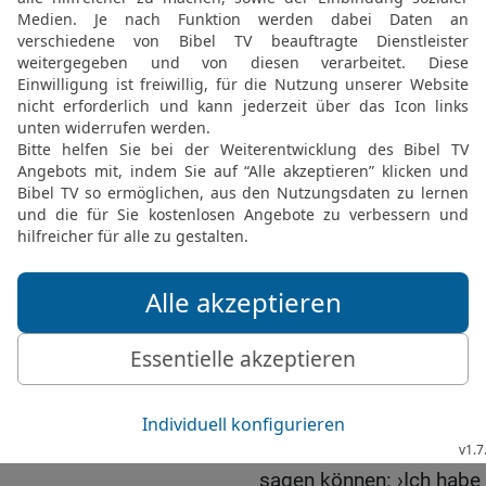
brachte Brot und Wein. 
als Priester.
19
Er segnete Abram und
schenke dir der höchste
hat!
20
Der höchste Gott sei d
über deine Feinde gegeb
den zehnten Teil von a
hatte.
21
Der König von Sodom 
zurück, alles andere kan
22
Aber Abram erwidert
höchsten Gott, der Himm
23
Ich behalte nichts von
Faden oder Schuhriemen! 
sagen können: ›Ich habe