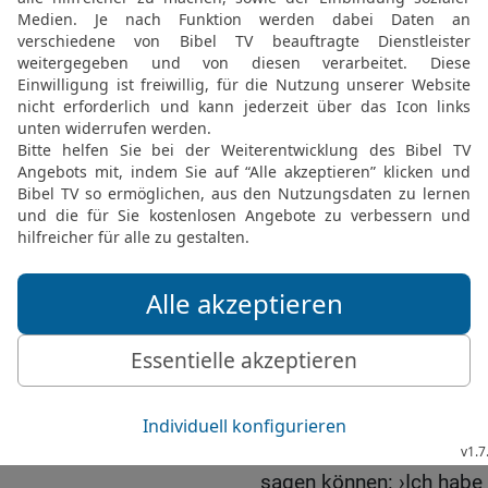
brachte Brot und Wein. 
als Priester.
19
Er segnete Abram und
schenke dir der höchste
hat!
20
Der höchste Gott sei d
über deine Feinde gegeb
den zehnten Teil von a
hatte.
21
Der König von Sodom 
zurück, alles andere kan
22
Aber Abram erwidert
höchsten Gott, der Himm
23
Ich behalte nichts von
Faden oder Schuhriemen! 
sagen können: ›Ich habe