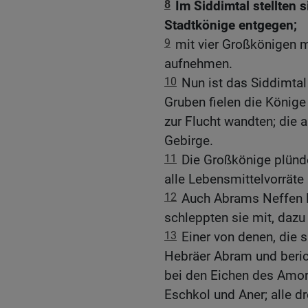
8
Im Siddimtal stellten 
Stadtkönige entgegen;
9
mit vier Großkönigen m
aufnehmen.
10
Nun ist das Siddimtal
Gruben fielen die König
zur Flucht wandten; die 
Gebirge.
11
Die Großkönige plün
alle Lebensmittelvorräte 
12
Auch Abrams Neffen L
schleppten sie mit, dazu
13
Einer von denen, die 
Hebräer Abram und beric
bei den Eichen des Amor
Eschkol und Aner; alle d