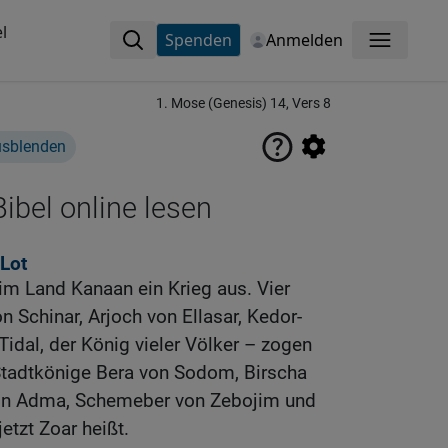
l
Spenden
Anmelden
Menü
1. Mose (Genesis) 14, Vers 8
usblenden
ibel online lesen
Lot
im Land Kanaan ein Krieg aus. Vier
 Schinar, Arjoch von Ellasar, Kedor-
dal, der König vieler Völker – zogen
 Stadtkönige Bera von Sodom, Birscha
on Adma, Schemeber von Zebojim und
etzt Zoar heißt.