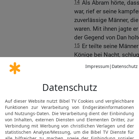
14
Als Abram hörte, dass
war, rief er seine kamp
zuverlässige Männer, die
waren. Mit ihnen jagte er
der Gegend von Dan holte
15
Er teilte seine Männer
Könige bei Nacht, schlug 
nach Hoba nördlich von
16
Er nahm ihnen die gan
Lot samt den verschlepp
Gefangenen.
Die Begegnung mit Mel
17
Als Abram nach seine
anderen Großkönige hei
entgegen ins Schawetal, d
18
Auch Melchisedek, de