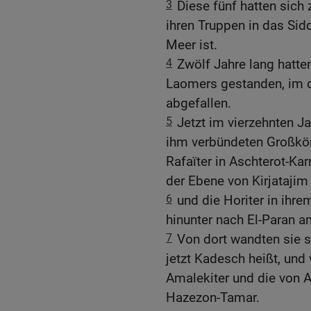
3
Diese fünf hatten sic
ihren Truppen in das Sid
Meer ist.
4
Zwölf Jahre lang hatte
Laomers gestanden, im d
abgefallen.
5
Jetzt im vierzehnten J
ihm verbündeten Großkön
Rafaïter in Aschterot-Kar
der Ebene von Kirjatajim
6
und die Horiter in ihr
hinunter nach El-Paran 
7
Von dort wandten sie 
jetzt Kadesch heißt, und
Amalekiter und die von 
Hazezon-Tamar.