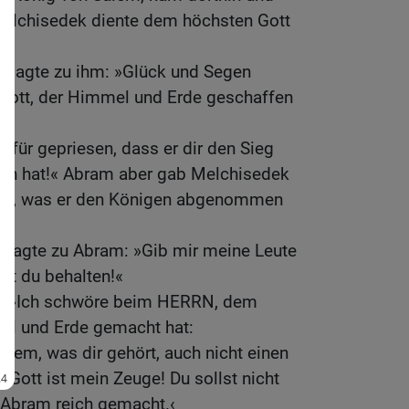
Melchisedek diente dem höchsten Gott
 sagte zu ihm: »Glück und Segen
 Gott, der Himmel und Erde geschaffen
afür gepriesen, dass er dir den Sieg
en hat!« Abram aber gab Melchisedek
llem, was er den Königen abgenommen
sagte zu Abram: »Gib mir meine Leute
nst du behalten!«
e: »Ich schwöre beim HERRN, dem
el und Erde gemacht hat:
 dem, was dir gehört, auch nicht einen
Gott ist mein Zeuge! Du sollst nicht
 Abram reich gemacht.‹