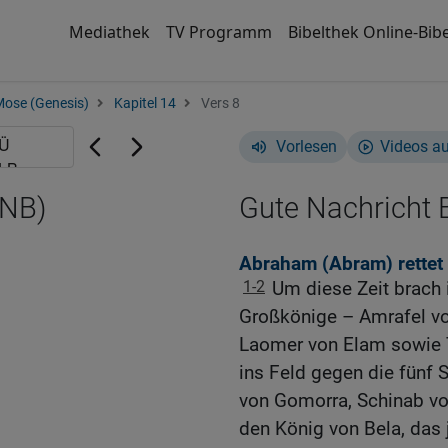
Mediathek
TV Programm
Bibelthek Online-Bibe
Mose (Genesis)
Kapitel 14
Vers 8
Vorlesen
Videos a
GNB)
Gute Nachricht B
Abraham (Abram) rettet 
1-2
Um diese Zeit brach 
Großkönige – Amrafel von
Laomer von Elam sowie Ti
ins Feld gegen die fünf
von Gomorra, Schinab v
den König von Bela, das j