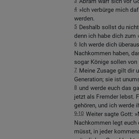
3
Abram warf sich vor Go
4
»Ich verbürge mich dafü
werden.
5
Deshalb sollst du nic
denn ich habe dich zum ›
6
Ich werde dich überaus
Nachkommen haben, dass
sogar Könige sollen von
7
Meine Zusage gilt dir
Generation; sie ist unums
8
und werde euch das ga
jetzt als Fremder lebst
gehören, und ich werde ih
9-10
Weiter sagte Gott: 
Nachkommen legt euch ein
müsst, in jeder kommend