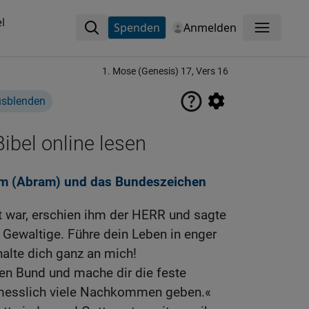
l
Spenden
Anmelden
Menü
1. Mose (Genesis) 17, Vers 16
usblenden
ibel online lesen
am (Abram) und das Bundeszeichen
t war, erschien ihm der HERR und sagte
r Gewaltige. Führe dein Leben in enger
alte dich ganz an mich!
inen Bund und mache dir die feste
ermesslich viele Nachkommen geben.«