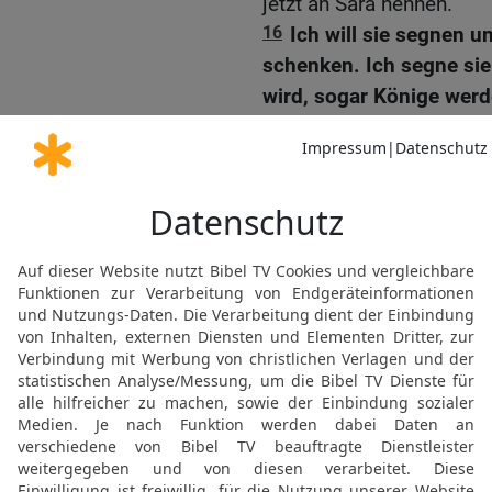
jetzt an Sara nennen.
16
Ich will sie segnen u
schenken. Ich segne sie
wird, sogar Könige wer
17
Abraham warf sich vor 
hinein und dachte bei sich
noch ein Sohn geboren we
noch ein Kind zur Welt b
18
Er sagte zu Gott: »We
doch deine Zusage für ih
19
Aber Gott sagte: »Nei
gebären, den sollst du I
Nachkommen gilt meine Z
20
Doch auch deine Bitte 
ihn segnen und fruchtba
Nachkommen geben. Zwölf