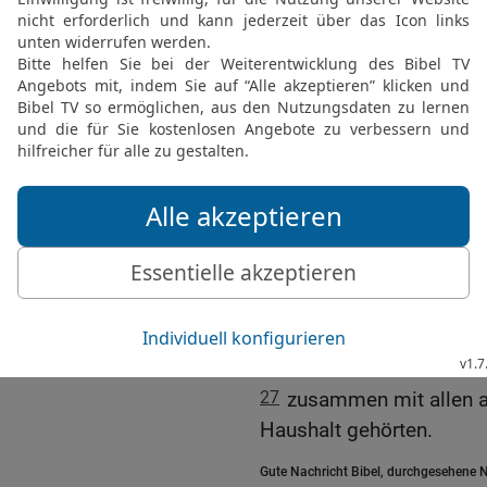
lasse ihn zum Vater ein
21
Aber meinen Bund mac
wird. Nächstes Jahr, gen
22
Als Gott ausgeredet h
Himmel empor.
23
Noch am gleichen Tag
Ismaël und alle seine Sk
Fremden gekauft worden 
hatte.
24
Auch Abraham selbst 
99 Jahre alt,
25
und sein Sohn Ismaël 
26
Vater und Sohn wurde
27
zusammen mit allen 
Haushalt gehörten.
Gute Nachricht Bibel, durchgesehene N