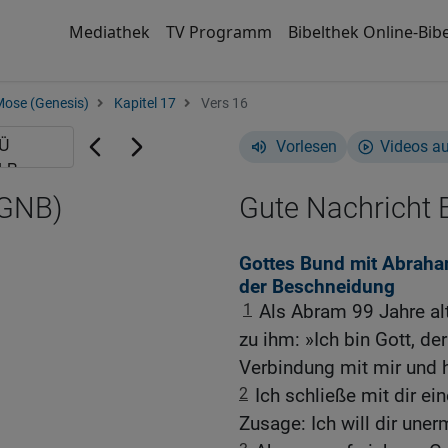
Mediathek
TV Programm
Bibelthek Online-Bibe
Mose (Genesis)
Kapitel 17
Vers 16
Vorlesen
Videos a
(GNB)
Gute Nachricht B
Gottes Bund mit Abrah
der Beschneidung
1
Als Abram 99 Jahre al
zu ihm: »Ich bin Gott, de
Verbindung mit mir und h
2
Ich schließe mit dir e
Zusage: Ich will dir un