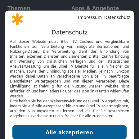
Themen
Apps & Angebote
Gott und Bibel erklärt
Newsletter
Feiertage
Mobile App
Interviews
Kids App
Neuigkeiten
Smart TV
HbbTV
Bibelthek Online-Bibel
Nächster Gottesdienst
Bibel TV
Service
Über uns
Kontakt
Jobs
TV-Empfang
Presse
FAQ
Mediadaten