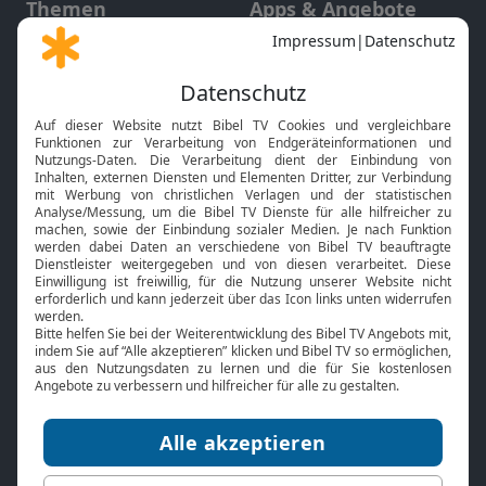
Themen
Apps & Angebote
Gott und Bibel erklärt
Newsletter
Feiertage
Mobile App
Interviews
Kids App
Neuigkeiten
Smart TV
HbbTV
Bibelthek Online-Bibel
Nächster Gottesdienst
Bibel TV
Service
Über uns
Kontakt
Jobs
TV-Empfang
Presse
FAQ
Mediadaten