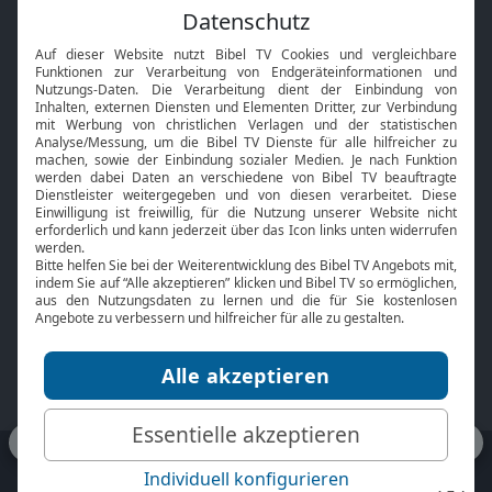
Feiertage
Mobile App
Interviews
Kids App
Neuigkeiten
Smart TV
HbbTV
Bibelthek Online-Bibel
Nächster Gottesdienst
Bibel TV
Service
Über uns
Kontakt
Jobs
TV-Empfang
Presse
FAQ
Mediadaten
bibeltv.de:
Impressum
Datenschutz
Nutzungsbedingungen
Fakten Bibel TV App