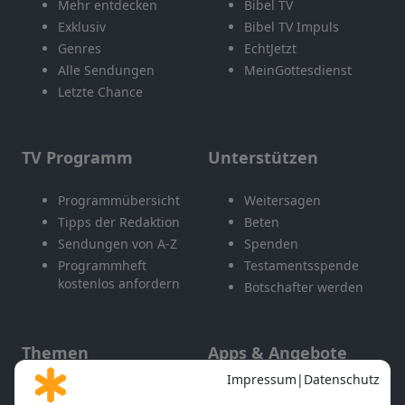
Mehr entdecken
Bibel TV
Exklusiv
Bibel TV Impuls
Genres
EchtJetzt
Alle Sendungen
MeinGottesdienst
Letzte Chance
TV Programm
Unterstützen
Programmübersicht
Weitersagen
Tipps der Redaktion
Beten
Sendungen von A-Z
Spenden
Programmheft
Testamentsspende
kostenlos anfordern
Botschafter werden
Themen
Apps & Angebote
Gott und Bibel erklärt
Newsletter