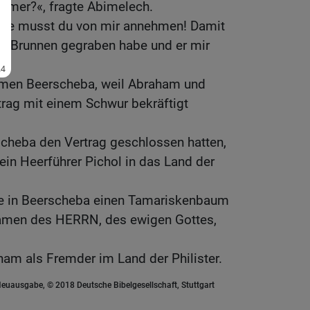
mmer?«, fragte Abimelech.
Die musst du von mir annehmen! Damit
en Brunnen gegraben habe und er mir
Namen Beerscheba, weil Abraham und
trag mit einem Schwur bekräftigt
cheba den Vertrag geschlossen hatten,
in Heerführer Pichol in das Land der
e in Beerscheba einen Tamariskenbaum
Namen des HERRN, des ewigen Gottes,
ham als Fremder im Land der Philister.
euausgabe, © 2018 Deutsche Bibelgesellschaft, Stuttgart