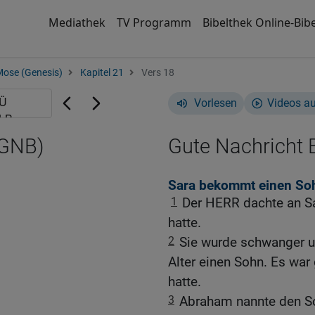
Mediathek
TV Programm
Bibelthek Online-Bibe
Mose (Genesis)
Kapitel 21
Vers 18
Vorlesen
Videos a
(GNB)
Gute Nachricht B
Sara bekommt einen So
1
Der HERR dachte an Sar
hatte.
2
Sie wurde schwanger 
Alter einen Sohn. Es war
hatte.
3
Abraham nannte den So