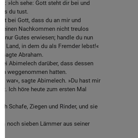
: »Ich sehe: Gott steht dir bei und
was du tust.
zt bei Gott, dass du an mir und
meinen Nachkommen nicht treulos
dir nur Gutes erwiesen; handle du nun
m Land, in dem du als Fremder lebst!«
«, sagte Abraham.
 bei Abimelech darüber, dass dessen
nen weggenommen hatten.
das war«, sagte Abimelech. »Du hast mir
gt. Ich höre heute zum ersten Mal
h Schafe, Ziegen und Rinder, und sie
am noch sieben Lämmer aus seiner