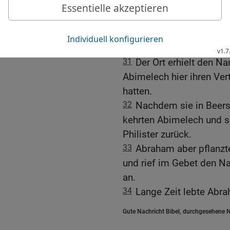
29
»Was sollen diese Lä
30
Abraham erwiderte: »
bezeugst du, dass ich d
gehört.«
31
Der Ort erhielt den 
Abimelech hier ihren Ver
hatten.
32
Nachdem sie in Beers
kehrten Abimelech und se
Philister zurück.
33
Abraham aber pflanzt
und rief im Gebet den 
an.
34
Lange Zeit lebte Abra
Gute Nachricht Bibel, durchgesehene N