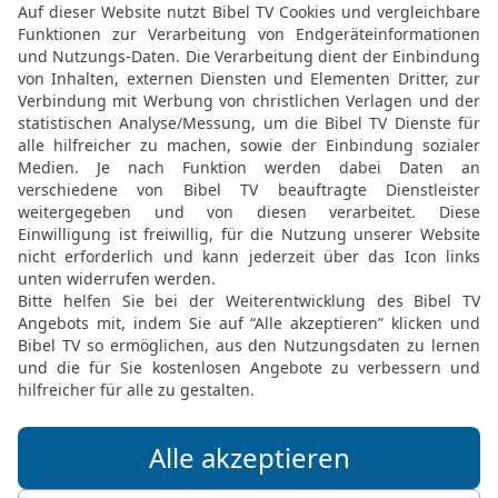
Abraham und sagte zu ihm
lässt dir alles gelingen, 
23
Darum schwöre mir jet
meinem Sohn und allen 
handeln wirst. Ich habe 
ebenso an mir und an de
24
»Das schwöre ich dir
25
Er beklagte sich aber
Knechte ihm einen Brun
26
»Ich weiß nicht, wer 
bisher nichts davon gesa
davon!«
27
Abraham gab Abimelec
schlossen einen Vertrag.
28
Dann sonderte Abrah
Herde aus.