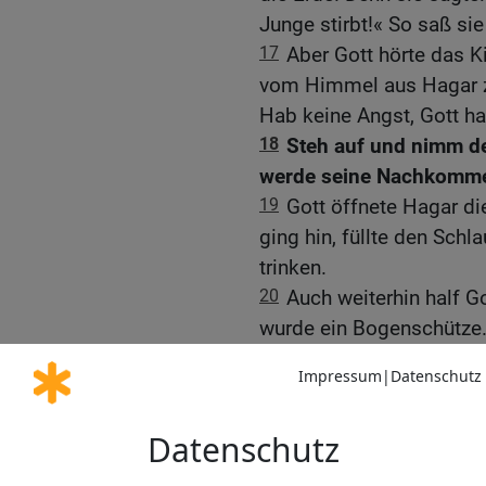
Junge stirbt!« So saß sie
17
Aber Gott hörte das Ki
vom Himmel aus Hagar zu
Hab keine Angst, Gott ha
18
Steh auf und nimm de
werde seine Nachkomme
19
Gott öffnete Hagar di
ging hin, füllte den Sch
trinken.
20
Auch weiterhin half 
wurde ein Bogenschütze
21
Er lebte in der Wüste
Ägypterin zur Frau.
Ein Vertrag zwischen A
22
Damals kam Abimelech