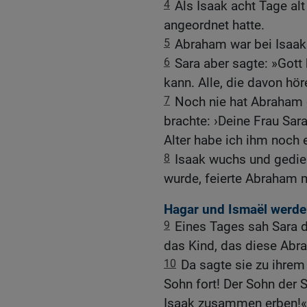
4
Als Isaak acht Tage alt
angeordnet hatte.
5
Abraham war bei Isaaks
6
Sara aber sagte: »Gott 
kann. Alle, die davon hör
7
Noch nie hat Abraham e
brachte: ›Deine Frau Sara 
Alter habe ich ihm noch 
8
Isaak wuchs und gedieh
wurde, feierte Abraham m
Hagar und Ismaël werde
9
Eines Tages sah Sara d
das Kind, das diese Abr
10
Da sagte sie zu ihrem
Sohn fort! Der Sohn der 
Isaak zusammen erben!«