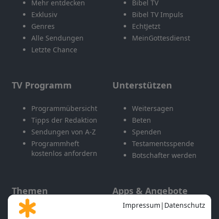
Mehr entdecken
Bibel TV
Exklusiv
Bibel TV Impuls
Genres
EchtJetzt
Alle Sendungen
MeinGottesdienst
Letzte Chance
TV Programm
Unterstützen
Programmübersicht
Weitersagen
Tipps der Redaktion
Beten
Sendungen von A-Z
Spenden
Programmheft
Testamentsspende
kostenlos anfordern
Botschafter werden
Themen
Apps & Angebote
Gott und Bibel erklärt
Newsletter