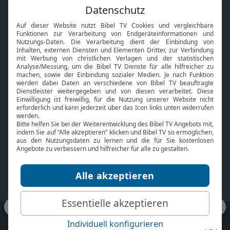
Feiertage
Mobile App
Interviews
Kids App
Neuigkeiten
Smart TV
HbbTV
Bibelthek Online-Bibel
Nächster Gottesdienst
Bibel TV
Service
Über uns
Kontakt
Jobs
TV-Empfang
Presse
FAQ
Mediadaten
bibeltv.de:
Impressum
Datenschutz
Nutzungsbedingungen
Fakten Bibel TV App