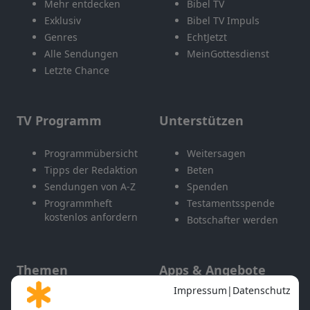
Mehr entdecken
Bibel TV
Exklusiv
Bibel TV Impuls
Genres
EchtJetzt
Alle Sendungen
MeinGottesdienst
Letzte Chance
TV Programm
Unterstützen
Programmübersicht
Weitersagen
Tipps der Redaktion
Beten
Sendungen von A-Z
Spenden
Programmheft
Testamentsspende
kostenlos anfordern
Botschafter werden
Themen
Apps & Angebote
Gott und Bibel erklärt
Newsletter