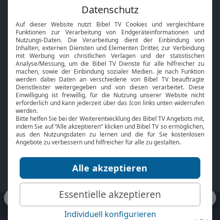
Feiertage
Mobile App
Interviews
Kids App
Neuigkeiten
Smart TV
HbbTV
Bibelthek Online-Bibel
Nächster Gottesdienst
Bibel TV
Service
Über uns
Kontakt
Jobs
TV-Empfang
Presse
FAQ
Mediadaten
bibeltv.de:
Impressum
Datenschutz
Nutzungsbedingungen