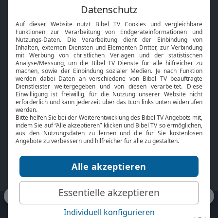
Feiertage
Mobile App
Interviews
Kids App
Neuigkeiten
Smart TV
HbbTV
Bibelthek Online-Bibel
Nächster Gottesdienst
Bibel TV
Service
Über uns
Kontakt
Jobs
TV-Empfang
Presse
FAQ
Mediadaten
bibeltv.de:
Impressum
Datenschutz
Nutzungsbedingungen