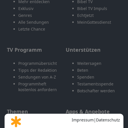
Mehr entdecken
Bibel TV
Exklusiv
Bibel TV Impuls
Genres
EchtJetzt
Alle Sendungen
MeinGottesdienst
Letzte Chance
TV Programm
Unterstützen
Programmübersicht
Weitersagen
Tipps der Redaktion
Beten
Sendungen von A-Z
Spenden
Programmheft
Testamentsspende
kostenlos anfordern
Botschafter werden
Themen
Apps & Angebote
Gott und Bibel erklärt
Newsletter