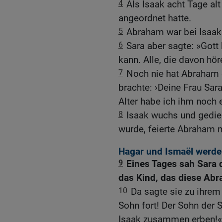
4
Als Isaak acht Tage alt
angeordnet hatte.
5
Abraham war bei Isaaks
6
Sara aber sagte: »Gott 
kann. Alle, die davon hör
7
Noch nie hat Abraham e
brachte: ›Deine Frau Sara 
Alter habe ich ihm noch 
8
Isaak wuchs und gedieh
wurde, feierte Abraham m
Hagar und Ismaël werde
9
Eines Tages sah Sara 
das Kind, das diese Abr
10
Da sagte sie zu ihrem
Sohn fort! Der Sohn der 
Isaak zusammen erben!«