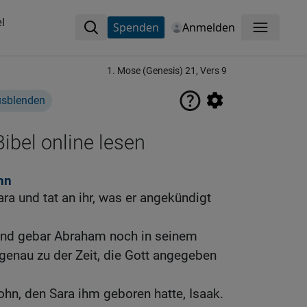
l
Spenden
Anmelden
Menü
1. Mose (Genesis) 21, Vers 9
usblenden
ibel online lesen
hn
a und tat an ihr, was er angekündigt
und gebar Abraham noch in seinem
 genau zu der Zeit, die Gott angegeben
hn, den Sara ihm geboren hatte, Isaak.