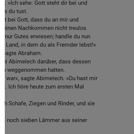
: »Ich sehe: Gott steht dir bei und
was du tust.
zt bei Gott, dass du an mir und
meinen Nachkommen nicht treulos
dir nur Gutes erwiesen; handle du nun
m Land, in dem du als Fremder lebst!«
«, sagte Abraham.
 bei Abimelech darüber, dass dessen
nen weggenommen hatten.
das war«, sagte Abimelech. »Du hast mir
gt. Ich höre heute zum ersten Mal
h Schafe, Ziegen und Rinder, und sie
am noch sieben Lämmer aus seiner