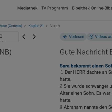
Mediathek
TV Programm
Bibelthek Online-Bibe
Mose (Genesis)
Kapitel 21
Vers 9
Vorlesen
Videos a
GNB)
Gute Nachricht B
Sara bekommt einen So
1
Der HERR dachte an Sar
hatte.
2
Sie wurde schwanger 
Alter einen Sohn. Es war
hatte.
3
Abraham nannte den So