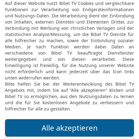
Abraham und sagte zu ihm
lässt dir alles gelingen, 
23
Darum schwöre mir jet
meinem Sohn und allen 
handeln wirst. Ich habe 
ebenso an mir und an de
24
»Das schwöre ich dir
25
Er beklagte sich aber
Knechte ihm einen Brun
26
»Ich weiß nicht, wer 
bisher nichts davon gesa
davon!«
27
Abraham gab Abimelec
schlossen einen Vertrag.
28
Dann sonderte Abrah
Herde aus.