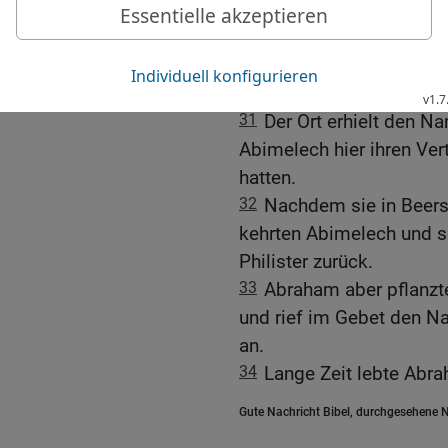
29
»Was sollen diese Lä
30
Abraham erwiderte: »
bezeugst du, dass ich d
gehört.«
31
Der Ort erhielt den 
Abimelech hier ihren Ver
hatten.
32
Nachdem sie in Beers
kehrten Abimelech und se
Philister zurück.
33
Abraham aber pflanzt
und rief im Gebet den 
an.
34
Lange Zeit lebte Abra
Gute Nachricht Bibel, durchgesehene N