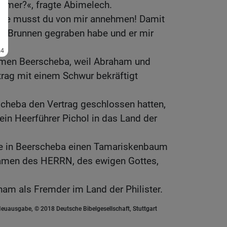
mmer?«, fragte Abimelech.
Die musst du von mir annehmen! Damit
en Brunnen gegraben habe und er mir
Namen Beerscheba, weil Abraham und
trag mit einem Schwur bekräftigt
cheba den Vertrag geschlossen hatten,
in Heerführer Pichol in das Land der
e in Beerscheba einen Tamariskenbaum
Namen des HERRN, des ewigen Gottes,
ham als Fremder im Land der Philister.
euausgabe, © 2018 Deutsche Bibelgesellschaft, Stuttgart