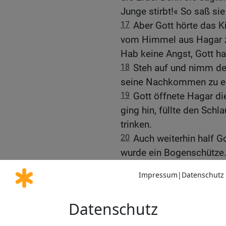
Junge stirbt!« So saß sie
17
Aber Gott hörte das Ki
vom Himmel aus Hagar zu
Hab keine Angst, Gott ha
18
Steh auf und nimm de
seine Nachkommen zu e
19
Gott öffnete Hagar di
ging hin, füllte den Sch
trinken.
20
Auch weiterhin half 
wurde ein Bogenschütze
21
Er lebte in der Wüste
Ägypterin zur Frau.
Ein Vertrag zwischen A
22
Damals kam Abimelech