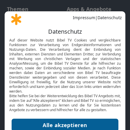
Themen
Apps & Angebote
Gott und Bibel erklärt
Newsletter
Feiertage
Mobile App
Interviews
Kids App
Neuigkeiten
Smart TV
HbbTV
Bibelthek Online-Bibel
Nächster Gottesdienst
Bibel TV
Service
Über uns
Kontakt
Jobs
TV-Empfang
Presse
FAQ
Mediadaten