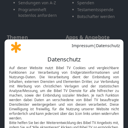
Sendungen von A-Z
Spenden
Programmheft
Testamentsspende
kostenlos anfordern
Botschafter werden
Themen
Apps & Angebote
Gott und Bibel erklärt
Newsletter
Feiertage
Mobile App
Interviews
Kids App
Neuigkeiten
Smart TV
HbbTV
Bibelthek Online-Bibel
Nächster Gottesdienst
Bibel TV
Service
Über uns
Kontakt