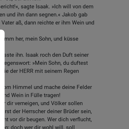
richt!«, sagte Isaak. »Ich will von dem
en und ihn dann segnen.« Jakob gab
 Vater aß, dann reichte er ihm Wein und
»Komm her, mein Sohn, und küsse
üsste ihn. Isaak roch den Duft seiner
s Segenswort: »Mein Sohn, du duftest
nn sie der HERR mit seinem Regen
u vom Himmel und mache deine Felder
 und Wein in Fülle tragen!
or dir verneigen, und Völker sollen
wirst der Herrscher deiner Brüder sein,
cht vor dir beugen. Wer dich verflucht,
fen; doch wer dir wohl will, soll