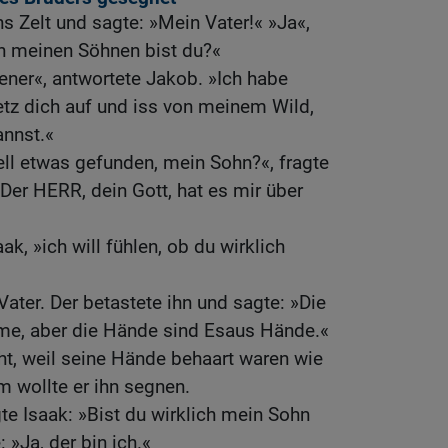
ns Zelt und sagte: »Mein Vater!« »Ja«,
on meinen Söhnen bist du?«
ener«, antwortete Jakob. »Ich habe
etz dich auf und iss von meinem Wild,
nnst.«
ll etwas gefunden, mein Sohn?«, fragte
»Der HERR, dein Gott, hat es mir über
aak, »ich will fühlen, ob du wirklich
ater. Der betastete ihn und sagte: »Die
me, aber die Hände sind Esaus Hände.«
ht, weil seine Hände behaart waren wie
m wollte er ihn segnen.
te Isaak: »Bist du wirklich mein Sohn
 »Ja, der bin ich.«