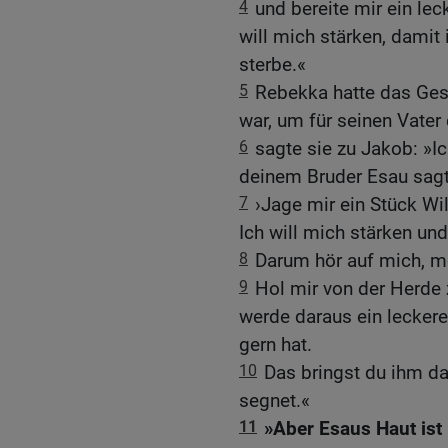
4
und bereite mir ein lec
will mich stärken, damit
sterbe.«
5
Rebekka hatte das Ges
war, um für seinen Vater
6
sagte sie zu Jakob: »Ic
deinem Bruder Esau sagt
7
›Jage mir ein Stück Wil
Ich will mich stärken und
8
Darum hör auf mich, me
9
Hol mir von der Herde
werde daraus ein leckere
gern hat.
10
Das bringst du ihm da
segnet.«
11
»Aber Esaus Haut ist 