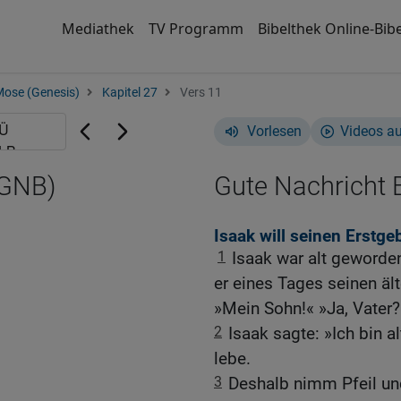
Mediathek
TV Programm
Bibelthek Online-Bibe
Mose (Genesis)
Kapitel 27
Vers 11
Vorlesen
Videos a
(GNB)
Gute Nachricht B
Isaak will seinen Erstg
1
Isaak war alt geworden
er eines Tages seinen äl
»Mein Sohn!« »Ja, Vater?
2
Isaak sagte: »Ich bin a
lebe.
3
Deshalb nimm Pfeil un