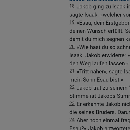
18
Jakob ging zu Isaak i
sagte Isaak; »welcher v
19
»Esau, dein Erstgebor
deinen Wunsch erfüllt. S
damit du mich segnen ka
20
»Wie hast du so schne
Isaak. Jakob erwiderte: 
den Weg laufen lassen.«
21
»Tritt näher«, sagte Is
mein Sohn Esau bist.«
22
Jakob trat zu seinem V
Stimme ist Jakobs Stim
23
Er erkannte Jakob nic
die seines Bruders. Daru
24
Aber noch einmal frag
Esau?« Jakob antwortete: