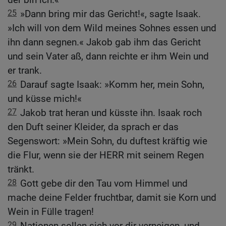
25
»Dann bring mir das Gericht!«, sagte Isaak.
»Ich will von dem Wild meines Sohnes essen und
ihn dann segnen.« Jakob gab ihm das Gericht
und sein Vater aß, dann reichte er ihm Wein und
er trank.
26
Darauf sagte Isaak: »Komm her, mein Sohn,
und küsse mich!«
27
Jakob trat heran und küsste ihn. Isaak roch
den Duft seiner Kleider, da sprach er das
Segenswort: »Mein Sohn, du duftest kräftig wie
die Flur, wenn sie der HERR mit seinem Regen
tränkt.
28
Gott gebe dir den Tau vom Himmel und
mache deine Felder fruchtbar, damit sie Korn und
Wein in Fülle tragen!
29
Nationen sollen sich vor dir verneigen, und