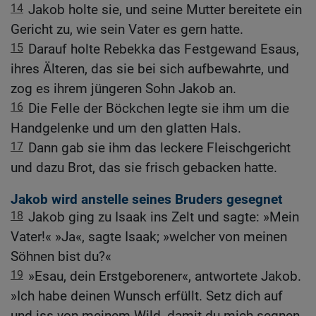
14
Jakob holte sie, und seine Mutter bereitete ein
Gericht zu, wie sein Vater es gern hatte.
15
Darauf holte Rebekka das Festgewand Esaus,
ihres Älteren, das sie bei sich aufbewahrte, und
zog es ihrem jüngeren Sohn Jakob an.
16
Die Felle der Böckchen legte sie ihm um die
Handgelenke und um den glatten Hals.
17
Dann gab sie ihm das leckere Fleischgericht
und dazu Brot, das sie frisch gebacken hatte.
Jakob wird anstelle seines Bruders gesegnet
18
Jakob ging zu Isaak ins Zelt und sagte: »Mein
Vater!« »Ja«, sagte Isaak; »welcher von meinen
Söhnen bist du?«
19
»Esau, dein Erstgeborener«, antwortete Jakob.
»Ich habe deinen Wunsch erfüllt. Setz dich auf
und iss von meinem Wild, damit du mich segnen