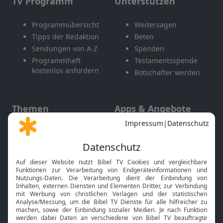
TV Programm
Unterstützen
Programmübersicht
Weitersagen
Tipps der Redaktion
Beten
Sendungen von A-Z
Spenden
Programmheft
Testamentsspende
kostenlos anfordern
Botschafter werden
Themen
Apps & Angebote
Gott und Bibel erklärt
Newsletter
Feiertage
Mobile App
Interviews
Kids App
Neuigkeiten
Smart TV
HbbTV
Bibelthek Online-Bibel
Nächster Gottesdienst